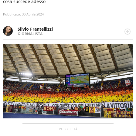
cosa succede adesso
Pubblicato:
30 Aprile 2024
Silvio Frantellizzi
GIORNALISTA
Giornalista pubblicista. Da oltre dieci anni si occupa di
informazione sul web, scrivendo di sport, attualità,
cronaca, motori, spettacolo e videogame.