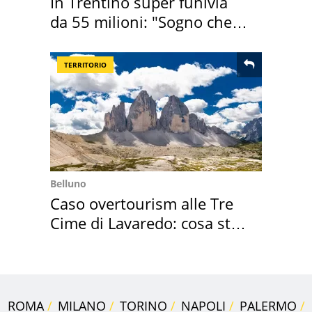
In Trentino super funivia
da 55 milioni: "Sogno che si
realizza"
TERRITORIO
Belluno
Caso overtourism alle Tre
Cime di Lavaredo: cosa sta
succedendo
ROMA
MILANO
TORINO
NAPOLI
PALERMO