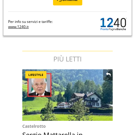
Per info su servizi e tariffe:
www.1240.it
PIÙ LETTI
LIFESTYLE
Castelrotto
Sergio Mattarella in