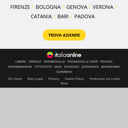
FIRENZE
BOLOGNA
GENOVA
VERONA
CATANIA
BARI
PADOVA
TROVA AZIENDE
LIBERO
VIRGILIO
PAGINEGIALLE
PAGINEGIALLE SHOP
PGCASA
PAGINEBIANCHE
TUTTOCITTÀ
DILEI
SIVIAGGIA
QUIFINANZA
BUONISSIMO
SUPEREVA
Chi siamo
Note Legali
Privacy
Cookie Policy
Preferenze sui cookie
Aiuto
© Italiaonline S.p.A. 2026
Direzione e coordinamento di Libero Acquisition S.á r.l.
P. IVA 03970540963