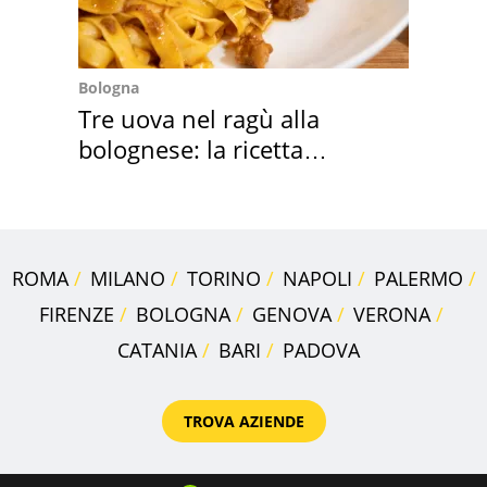
Bologna
Tre uova nel ragù alla
bolognese: la ricetta
"stellata" è un caso
ROMA
MILANO
TORINO
NAPOLI
PALERMO
FIRENZE
BOLOGNA
GENOVA
VERONA
CATANIA
BARI
PADOVA
TROVA AZIENDE