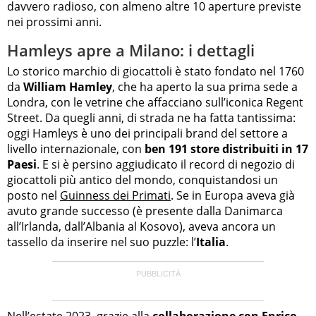
davvero radioso, con almeno altre 10 aperture previste
nei prossimi anni.
Hamleys apre a Milano: i dettagli
Lo storico marchio di giocattoli è stato fondato nel 1760
da
William Hamley
, che ha aperto la sua prima sede a
Londra, con le vetrine che affacciano sull’iconica Regent
Street. Da quegli anni, di strada ne ha fatta tantissima:
oggi Hamleys è uno dei principali brand del settore a
livello internazionale, con
ben 191 store distribuiti in 17
Paesi
. E si è persino aggiudicato il record di negozio di
giocattoli più antico del mondo, conquistandosi un
posto nel
Guinness dei Primati
. Se in Europa aveva già
avuto grande successo (è presente dalla Danimarca
all’Irlanda, dall’Albania al Kosovo), aveva ancora un
tassello da inserire nel suo puzzle: l’
Italia
.
Nell’estate 2023, grazie alla
collaborazione con Enrico