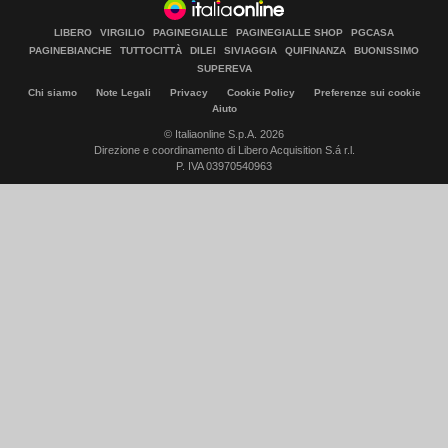
LIBERO
VIRGILIO
PAGINEGIALLE
PAGINEGIALLE SHOP
PGCASA
PAGINEBIANCHE
TUTTOCITTÀ
DILEI
SIVIAGGIA
QUIFINANZA
BUONISSIMO
SUPEREVA
Chi siamo
Note Legali
Privacy
Cookie Policy
Preferenze sui cookie
Aiuto
© Italiaonline S.p.A. 2026
Direzione e coordinamento di Libero Acquisition S.á r.l.
P. IVA 03970540963