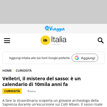
QUESTO
SITO
CONTRIBUISCE
ALL’AUDIENCE
DI
Aggiungi
Aggiungi
InItalia
alle tue fonti Google preferite
HOME
CURIOSITÀ
Velletri, il mistero del sasso: è un
calendario di 10mila anni fa
CURIOSITÀ
Roma
A fare la straordinaria scoperta un giovane archeologo della
Sapienza durante un'escursione sui Colli Albani. Il sasso risale