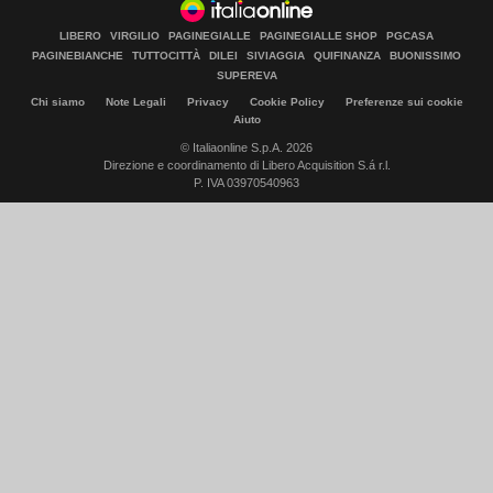
LIBERO
VIRGILIO
PAGINEGIALLE
PAGINEGIALLE SHOP
PGCASA
PAGINEBIANCHE
TUTTOCITTÀ
DILEI
SIVIAGGIA
QUIFINANZA
BUONISSIMO
SUPEREVA
Chi siamo
Note Legali
Privacy
Cookie Policy
Preferenze sui cookie
Aiuto
© Italiaonline S.p.A. 2026
Direzione e coordinamento di Libero Acquisition S.á r.l.
P. IVA 03970540963