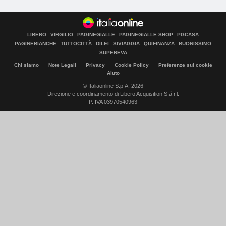
LIBERO
VIRGILIO
PAGINEGIALLE
PAGINEGIALLE SHOP
PGCASA
PAGINEBIANCHE
TUTTOCITTÀ
DILEI
SIVIAGGIA
QUIFINANZA
BUONISSIMO
SUPEREVA
Chi siamo
Note Legali
Privacy
Cookie Policy
Preferenze sui cookie
Aiuto
© Italiaonline S.p.A. 2026
Direzione e coordinamento di Libero Acquisition S.á r.l.
P. IVA 03970540963