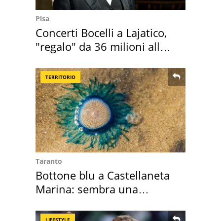
Pisa
Concerti Bocelli a Lajatico,
"regalo" da 36 milioni alla
Toscana
TERRITORIO
Taranto
Bottone blu a Castellaneta
Marina: sembra una
medusa ma non lo è
LIFESTYLE