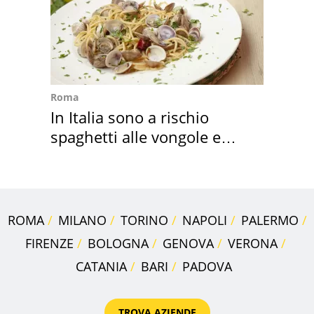
Roma
In Italia sono a rischio
spaghetti alle vongole e
sautè di cozze
ROMA
MILANO
TORINO
NAPOLI
PALERMO
FIRENZE
BOLOGNA
GENOVA
VERONA
CATANIA
BARI
PADOVA
TROVA AZIENDE