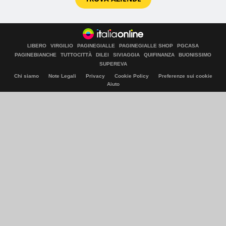
LIBERO
VIRGILIO
PAGINEGIALLE
PAGINEGIALLE SHOP
PGCASA
PAGINEBIANCHE
TUTTOCITTÀ
DILEI
SIVIAGGIA
QUIFINANZA
BUONISSIMO
SUPEREVA
Chi siamo
Note Legali
Privacy
Cookie Policy
Preferenze sui cookie
Aiuto
© Italiaonline S.p.A. 2026
Direzione e coordinamento di Libero Acquisition S.á r.l.
P. IVA 03970540963