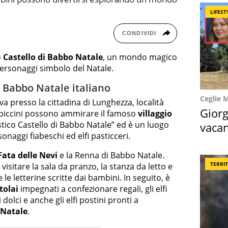
LIFEST
CONDIVIDI
o
Castello di Babbo Natale
, un mondo magico
i personaggi simbolo del Natale.
di Babbo Natale italiano
Ceglie 
va presso la cittadina di Lunghezza, località
Giorg
piccini possono ammirare il famoso
villaggio
tico Castello di Babbo Natale” ed è un luogo
vacan
onaggi fiabeschi ed elfi pasticceri.
locat
Fata delle Nevi
e la Renna di Babbo Natale.
TERRI
 visitare la sala da pranzo, la stanza da letto e
le letterine scritte dai bambini. In seguito, è
ttolai
impegnati a confezionare regali, gli elfi
dolci e anche gli elfi postini pronti a
 Natale
.