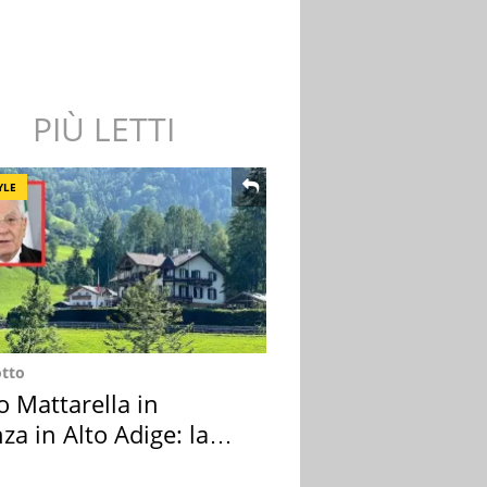
PIÙ LETTI
YLE
otto
o Mattarella in
za in Alto Adige: la
ion scelta