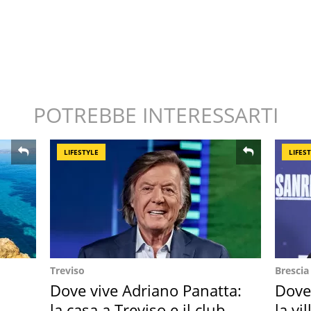
POTREBBE INTERESSARTI
LIFESTYLE
LIFES
Treviso
Brescia
Dove vive Adriano Panatta:
Dove
la casa a Treviso e il club
la vi