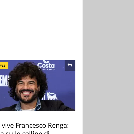
TYLE
 vive Francesco Renga:
lla sulle colline di