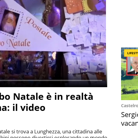
LIFEST
bbo Natale è in realtà
a: il video
Castelr
Sergi
vacan
locat
tale si trova a Lunghezza, una cittadina alle
bini possono divertirsi esplorando un mondo