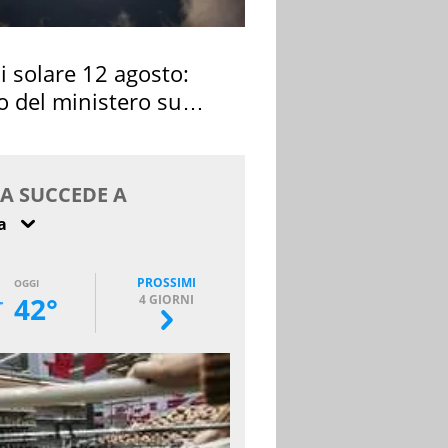
si solare 12 agosto:
o del ministero su
 osservarla