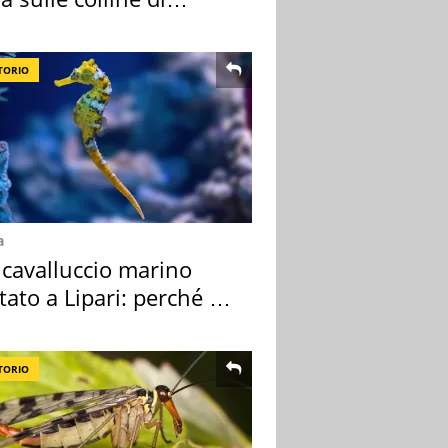
cia
TORIO
a
 cavalluccio marino
tato a Lipari: perché è
ale
TORIO