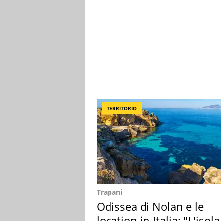
TERRITORIO
Trapani
Odissea di Nolan e le
location in Italia: "L'isola