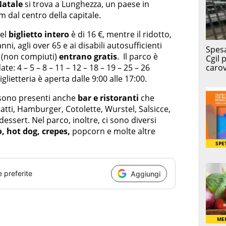
Natale
si trova a Lunghezza, un paese in
 dal centro della capitale.
del
biglietto intero
è di 16 €, mentre il ridotto,
anni, agli over 65 e ai disabili autosufficienti
i (non compiuti)
entrano gratis
. Il parco è
ate: 4 – 5 – 8 – 11 – 12 – 18 – 19 – 25 – 26
glietteria è aperta dalle 9:00 alle 17:00.
o sono presenti anche
bar e ristoranti
che
tti, Hamburger, Cotolette, Wurstel, Salsicce,
 dessert. Nel parco, inoltre, ci sono diversi
o, hot dog, crepes,
popcorn e molte altre
e preferite
Aggiungi