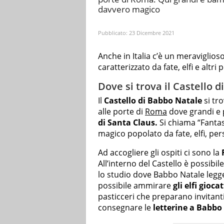
davvero magico
Pubblicato:
23 Dicembre 2021
Anche in Italia c’è un meraviglios
caratterizzato da fate, elfi e altr
Dove si trova il Castello 
Il
Castello di Babbo Natale
si tro
alle porte di
Roma
dove grandi e 
di Santa Claus.
Si chiama “Fantas
magico popolato da fate, elfi, pers
Ad accogliere gli ospiti ci sono la
All’interno del Castello è possibile
lo studio dove Babbo Natale legge 
possibile ammirare
gli elfi gioca
pasticceri che preparano invitanti 
consegnare le
letterine a Babbo