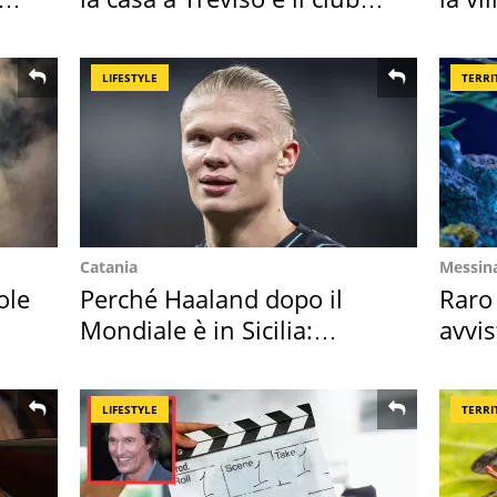
sportivo
Bres
LIFESTYLE
TERRI
Catania
Messin
ole
Perché Haaland dopo il
Raro
Mondiale è in Sicilia:
avvis
vacanza ma non solo
speci
LIFESTYLE
TERRI