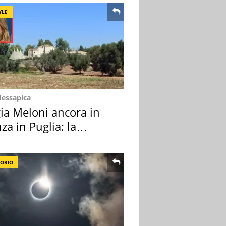
YLE
Messapica
ia Meloni ancora in
za in Puglia: la
ion scelta
TORIO