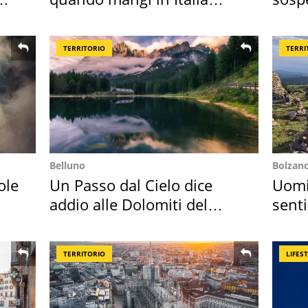
secondo la BBC
2026
TERRITORIO
TERRI
Belluno
Bolzan
ole
Un Passo dal Cielo dice
Uomin
addio alle Dolomiti del
senti
Cadore
scatt
TERRITORIO
LIFES