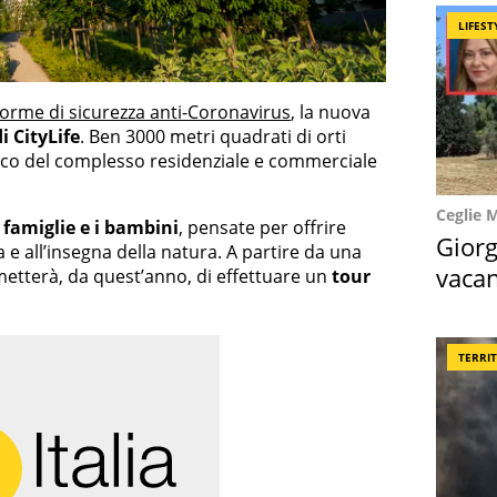
LIFEST
orme di sicurezza anti-Coronavirus
, la nuova
di CityLife
. Ben 3000 metri quadrati di orti
ico del complesso residenziale e commerciale
Ceglie 
e famiglie e i bambini
, pensate per offrire
Giorg
a e all’insegna della natura. A partire da una
vacan
metterà, da quest’anno, di effettuare un
tour
locat
TERRI