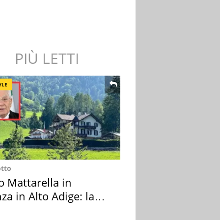
PIÙ LETTI
YLE
otto
o Mattarella in
za in Alto Adige: la
ion scelta