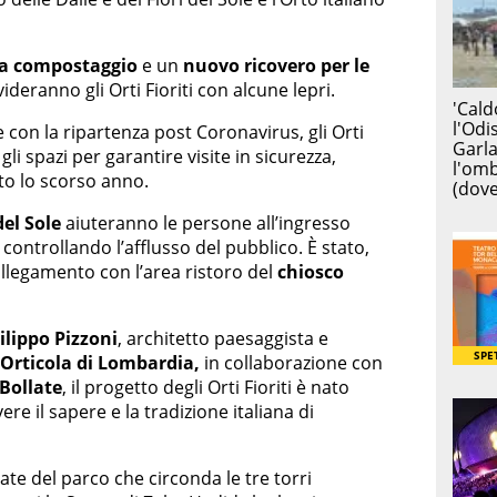
ea compostaggio
e un
nuovo ricovero per le
eranno gli Orti Fioriti con alcune lepri.
 con la ripartenza post Coronavirus, gli Orti
gli spazi per garantire visite in sicurezza,
o lo scorso anno.
el Sole
aiuteranno le persone all’ingresso
 controllando l’afflusso del pubblico. È stato,
collegamento con l’area ristoro del
chiosco
ilippo Pizzoni
, architetto paesaggista e
Orticola di Lombardia,
in collaborazione con
Bollate
, il progetto degli Orti Fioriti è nato
e il sapere e la tradizione italiana di
ate del parco che circonda le tre torri