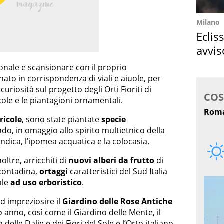
Milano
Eclis
avvis
come
onale e scansionare con il proprio
onato in corrispondenza di viali e aiuole, per
curiosità sul progetto degli Orti Fioriti di
ticole e le piantagioni ornamentali.
ricole
, sono state piantate
specie
do, in omaggio allo spirito multietnico della
indica, l’ipomea acquatica e la colocasia.
inoltre, arricchiti di
nuovi alberi da frutto
di
 contadina,
ortaggi
caratteristici del Sud Italia
ole
ad uso erboristico
.
d impreziosire il
Giardino delle Rose Antiche
so anno, così come il Giardino delle Mente, il
o delle Dalie e dei Fiori del Sole e l’Orto italiano