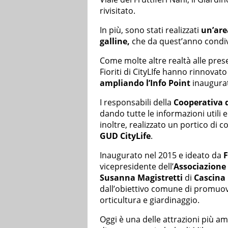
rivisitato.
In più, sono stati realizzati
un’ar
galline,
che da quest’anno condivid
Come molte altre realtà alle prese
Fioriti di CityLIfe hanno rinnovato 
ampliando l’Info Point
inaugurat
I responsabili della
Cooperativa d
dando tutte le informazioni utili e
inoltre, realizzato un portico di 
GUD CityLife
.
Inaugurato nel 2015 e ideato da
F
vicepresidente dell’
Associazione 
Susanna Magistretti
di
Cascina 
dall’obiettivo comune di promuover
orticultura e giardinaggio.
Oggi è una delle attrazioni più am