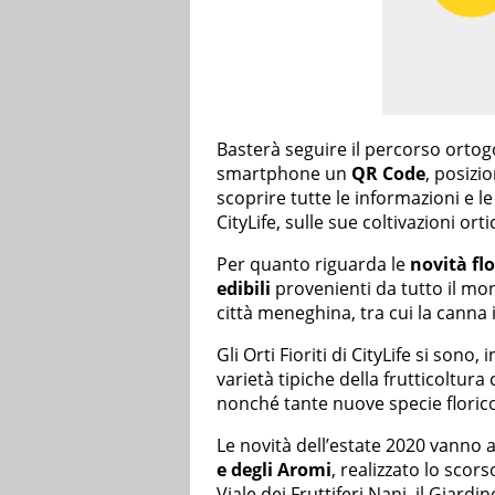
Basterà seguire il percorso ortog
smartphone un
QR Code
, posizi
scoprire tutte le informazioni e le 
CityLife, sulle sue coltivazioni or
Per quanto riguarda le
novità flo
edibili
provenienti da tutto il mon
città meneghina, tra cui la canna 
Gli Orti Fioriti di CityLife si sono, 
varietà tipiche della frutticoltura
nonché tante nuove specie floric
Le novità dell’estate 2020 vanno a
e degli Aromi
, realizzato lo scor
Viale dei Fruttiferi Nani, il Giardin