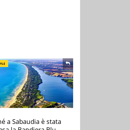
TYLE
hé a Sabaudia è stata
esa la Bandiera Blu