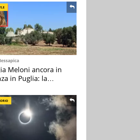
YLE
Messapica
ia Meloni ancora in
za in Puglia: la
ion scelta
TORIO