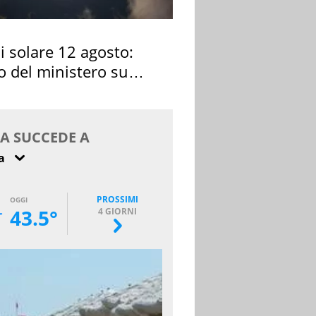
si solare 12 agosto:
o del ministero su
 osservarla