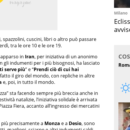
Milano
Eclis
avvis
come
 spazzolini, cuscini, libri o altro può passare
rdì, tra le ore 10 e le ore 19.
è apparso in
Iran
, per iniziativa di un anonimo
 gli indumenti per i più bisognosi, ha lasciato
ti serve più
” e “
Prendi ciò di cui hai
fatto il giro del mondo, con repliche in altre
a
e, poi, in tutto il mondo.
lezza” sta facendo sempre più breccia anche in
stività natalizie, l’iniziativa solidale è arrivata
Piazza Fiera, accanto all’ingresso dei mercatini
, più precisamente a
Monza
e a
Desio
, sono
i, maglioni, sciarpe e altri indumenti caldi