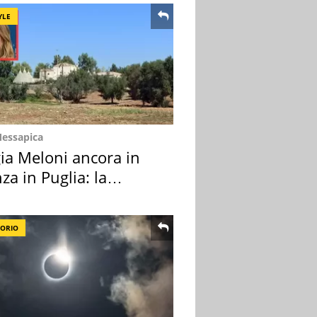
YLE
Messapica
ia Meloni ancora in
za in Puglia: la
ion scelta
TORIO