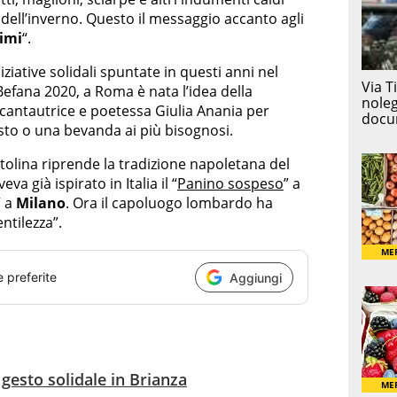
o dell’inverno. Questo il messaggio accanto agli
imi
“.
iziative solidali spuntate in questi anni nel
Befana 2020, a Roma è nata l’idea della
 cantautrice e poetessa Giulia Anania per
sto o una bevanda ai più bisognosi.
pitolina riprende la tradizione napoletana del
eva già ispirato in Italia il “
Panino sospeso
” a
” a
Milano
. Ora il capoluogo lombardo ha
ntilezza”.
e preferite
Aggiungi
 gesto solidale in Brianza