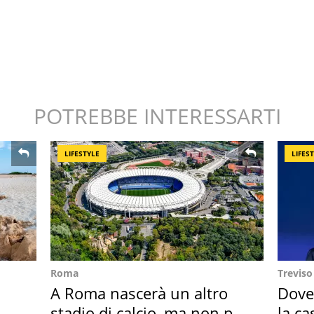
POTREBBE INTERESSARTI
LIFESTYLE
LIFES
Roma
Treviso
A Roma nascerà un altro
Dove
o
stadio di calcio, ma non per
la ca