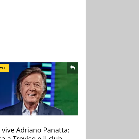
TYLE
 vive Adriano Panatta:
sa a Treviso e il club