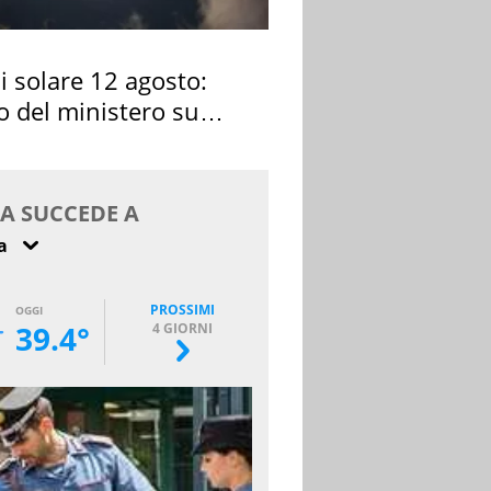
si solare 12 agosto:
o del ministero su
 osservarla