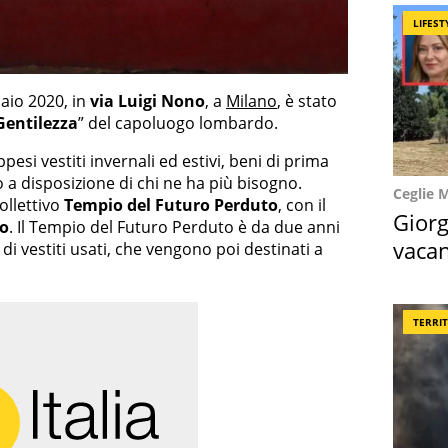
LIFEST
aio 2020, in
via Luigi Nono
, a
Milano
, è stato
Gentilezza
” del capoluogo lombardo.
pesi vestiti invernali ed estivi, beni di prima
to a disposizione di chi ne ha più bisogno.
Ceglie 
ollettivo
Tempio del Futuro Perduto
, con il
Giorg
no
. Il Tempio del Futuro Perduto è da due anni
vacan
i vestiti usati, che vengono poi destinati a
locat
TERRI