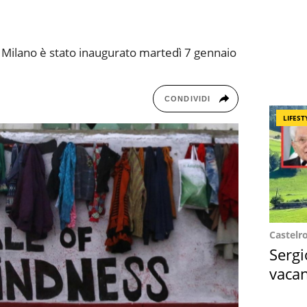
i Milano è stato inaugurato martedì 7 gennaio
CONDIVIDI
LIFEST
Castelr
Sergi
vacan
locat