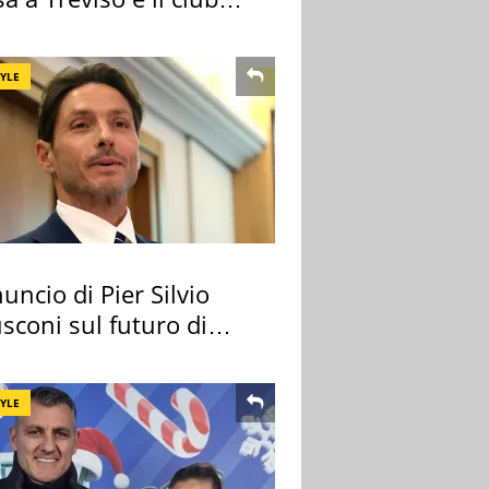
tivo
TYLE
uncio di Pier Silvio
sconi sul futuro di
 Certosa
TYLE