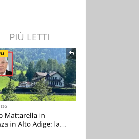
PIÙ LETTI
YLE
otto
o Mattarella in
za in Alto Adige: la
ion scelta