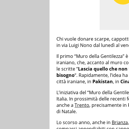
Chi vuole donare scarpe, cappotti,
in via Luigi Nono dal lunedì al vene
Il primo “Muro della Gentilezza” 
iraniano, che, accanto al muro con
le scritte “
Lascia quello che non 
bisogno
“. Rapidamente, l’idea ha 
città iraniane, in
Pakistan
, in
Cin
L’iniziativa del “Muro della Genti
Italia. In prossimità delle recenti fe
anche a
Trento
, precisamente in 
di Natale.
Lo scorso anno, anche in
Brianza
comparsi appendiabiti con cappott