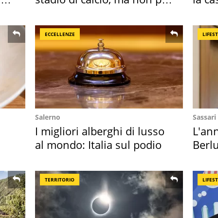
Roma e Lazio
spor
ECCELLENZE
LIFES
Salerno
Sassari
I migliori alberghi di lusso
L'ann
al mondo: Italia sul podio
Berlu
Villa
TERRITORIO
LIFES