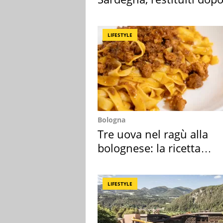
50 anni
LIFESTYLE
Bologna
Tre uova nel ragù alla
bolognese: la ricetta
"stellata" è un caso
LIFESTYLE