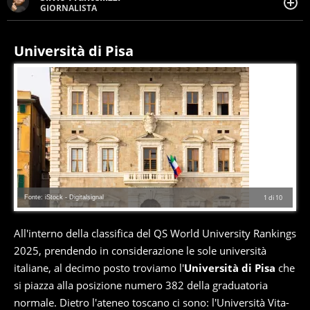
GIORNALISTA
Giornalista pubblicista. Da oltre dieci anni si occupa di
informazione sul web, scrivendo di sport, attualità,
cronaca, motori, spettacolo e videogame.
Università di Pisa
Fonte: iStock - Digitalsignal
1
di
10
All'interno della classifica del QS World University Rankings
2025, prendendo in considerazione le sole università
italiane, al decimo posto troviamo l'
Università di Pisa
che
si piazza alla posizione numero 382 della graduatoria
normale. Dietro l'ateneo toscano ci sono: l'Università Vita-