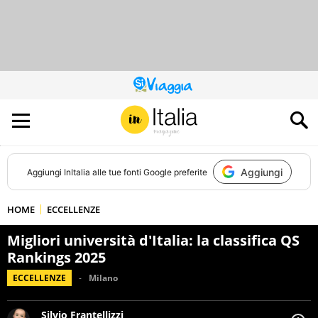
QUESTO
SITO
CONTRIBUISCE
ALL’AUDIENCE
DI
Aggiungi
Aggiungi
InItalia
alle tue fonti Google preferite
HOME
ECCELLENZE
Migliori università d'Italia: la classifica QS
Rankings 2025
ECCELLENZE
Milano
Silvio Frantellizzi