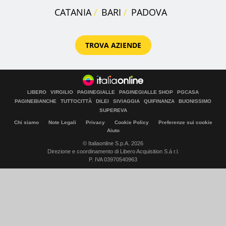
CATANIA
BARI
PADOVA
TROVA AZIENDE
LIBERO
VIRGILIO
PAGINEGIALLE
PAGINEGIALLE SHOP
PGCASA
PAGINEBIANCHE
TUTTOCITTÀ
DILEI
SIVIAGGIA
QUIFINANZA
BUONISSIMO
SUPEREVA
Chi siamo
Note Legali
Privacy
Cookie Policy
Preferenze sui cookie
Aiuto
© Italiaonline S.p.A. 2026
Direzione e coordinamento di Libero Acquisition S.á r.l.
P. IVA 03970540963