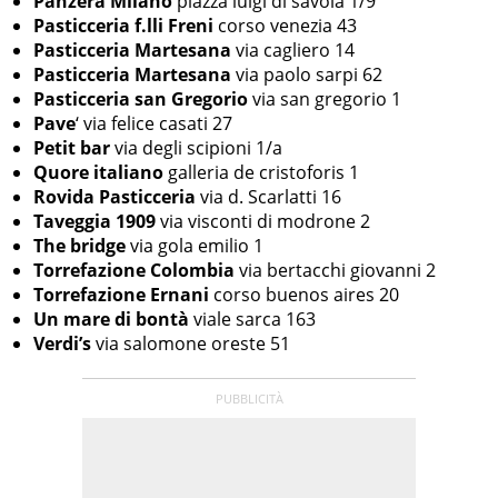
Panzera Milano
piazza luigi di savoia 1/9
Pasticceria f.lli Freni
corso venezia 43
Pasticceria Martesana
via cagliero 14
Pasticceria Martesana
via paolo sarpi 62
Pasticceria san Gregorio
via san gregorio 1
Pave
‘ via felice casati 27
Petit bar
via degli scipioni 1/a
Quore italiano
galleria de cristoforis 1
Rovida Pasticceria
via d. Scarlatti 16
Taveggia 1909
via visconti di modrone 2
The bridge
via gola emilio 1
Torrefazione Colombia
via bertacchi giovanni 2
Torrefazione Ernani
corso buenos aires 20
Un mare di bontà
viale sarca 163
Verdi’s
via salomone oreste 51