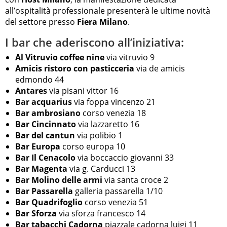
all’ospitalità professionale presenterà le ultime novità
del settore presso
Fiera Milano
.
I bar che aderiscono all’iniziativa:
Al Vitruvio coffee nine
via vitruvio 9
Amicis ristoro con pasticceria
via de amicis
edmondo 44
Antares
via pisani vittor 16
Bar acquarius
via foppa vincenzo 21
Bar ambrosiano
corso venezia 18
Bar Cincinnato
via lazzaretto 16
Bar del cantun
via polibio 1
Bar Europa
corso europa 10
Bar Il Cenacolo
via boccaccio giovanni 33
Bar Magenta
via g. Carducci 13
Bar Molino delle armi
via santa croce 2
Bar Passarella
galleria passarella 1/10
Bar Quadrifoglio
corso venezia 51
Bar Sforza
via sforza francesco 14
Bar tabacchi Cadorna
piazzale cadorna luigi 11