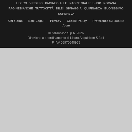
LIBERO
VIRGILIO
PAGINEGIALLE
PAGINEGIALLE SHOP
PGCASA
PAGINEBIANCHE
TUTTOCITTÀ
DILEI
SIVIAGGIA
QUIFINANZA
BUONISSIMO
SUPEREVA
Chi siamo
Note Legali
Privacy
Cookie Policy
Preferenze sui cookie
Aiuto
© Italiaonline S.p.A. 2026
Direzione e coordinamento di Libero Acquisition S.á r.l.
P. IVA 03970540963