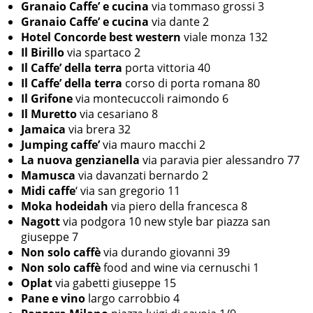
Granaio Caffe’ e cucina
via tommaso grossi 3
Granaio Caffe’ e cucina
via dante 2
Hotel Concorde best western
viale monza 132
Il Birillo
via spartaco 2
Il Caffe’ della terra
porta vittoria 40
Il Caffe’ della terra
corso di porta romana 80
Il Grifone
via montecuccoli raimondo 6
Il Muretto
via cesariano 8
Jamaica
via brera 32
Jumping caffe’
via mauro macchi 2
La nuova genzianella
via paravia pier alessandro 77
Mamusca
via davanzati bernardo 2
Midi caffe
‘ via san gregorio 11
Moka hodeidah
via piero della francesca 8
Nagott
via podgora 10 new style bar piazza san
giuseppe 7
Non solo caffè
via durando giovanni 39
Non solo caffè
food and wine via cernuschi 1
Oplat
via gabetti giuseppe 15
Pane e vino
largo carrobbio 4