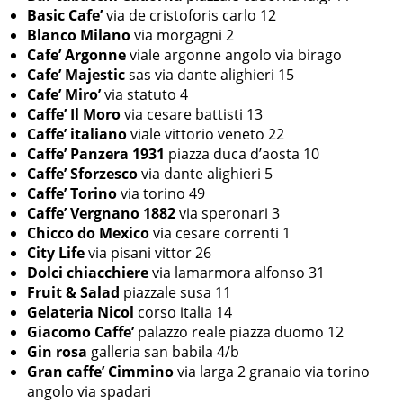
Basic Cafe’
via de cristoforis carlo 12
Blanco Milano
via morgagni 2
Cafe’ Argonne
viale argonne angolo via birago
Cafe’ Majestic
sas via dante alighieri 15
Cafe’ Miro’
via statuto 4
Caffe’ Il Moro
via cesare battisti 13
Caffe’ italiano
viale vittorio veneto 22
Caffe’ Panzera 1931
piazza duca d’aosta 10
Caffe’ Sforzesco
via dante alighieri 5
Caffe’ Torino
via torino 49
Caffe’ Vergnano 1882
via speronari 3
Chicco do Mexico
via cesare correnti 1
City Life
via pisani vittor 26
Dolci chiacchiere
via lamarmora alfonso 31
Fruit & Salad
piazzale susa 11
Gelateria Nicol
corso italia 14
Giacomo Caffe’
palazzo reale piazza duomo 12
Gin rosa
galleria san babila 4/b
Gran caffe’ Cimmino
via larga 2 granaio via torino
angolo via spadari