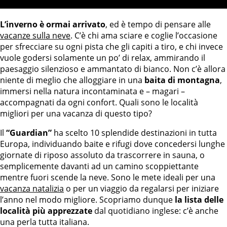
L’inverno è ormai arrivato
, ed è tempo di pensare alle
vacanze sulla neve
. C’è chi ama sciare e coglie l’occasione
per sfrecciare su ogni pista che gli capiti a tiro, e chi invece
vuole godersi solamente un po’ di relax, ammirando il
paesaggio silenzioso e ammantato di bianco. Non c’è allora
niente di meglio che alloggiare in una
baita di montagna
,
immersi nella natura incontaminata e – magari –
accompagnati da ogni confort. Quali sono le località
migliori per una vacanza di questo tipo?
Il
“Guardian”
ha scelto 10 splendide destinazioni in tutta
Europa, individuando baite e rifugi dove concedersi lunghe
giornate di riposo assoluto da trascorrere in sauna, o
semplicemente davanti ad un camino scoppiettante
mentre fuori scende la neve. Sono le mete ideali per una
vacanza natalizia
o per un viaggio da regalarsi per iniziare
l’anno nel modo migliore. Scopriamo dunque
la lista delle
località più apprezzate
dal quotidiano inglese: c’è anche
una perla tutta italiana.