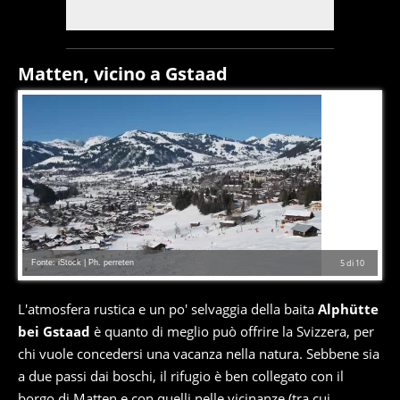
Matten, vicino a Gstaad
Fonte: iStock | Ph. perreten
5
di
10
L'atmosfera rustica e un po' selvaggia della baita
Alphütte
bei Gstaad
è quanto di meglio può offrire la Svizzera, per
chi vuole concedersi una vacanza nella natura. Sebbene sia
a due passi dai boschi, il rifugio è ben collegato con il
borgo di Matten e con quelli nelle vicinanze (tra cui