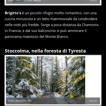
Fonte: iStock | Ph. Kisa_Markiza
9
di
10
Brigitte's
è un piccolo rifugio molto romantico, con una
cucina minuscola e un letto matrimoniale da condividere
nelle notti più fredde. Sorge a poca distanza da Chamonix,
in Francia, e dal suo balconcino si può ammirare il
panorama maestoso del Monte Bianco.
Stoccolma, nella foresta di Tyresta
Fonte: iStock | Ph. SCC
10
di
10