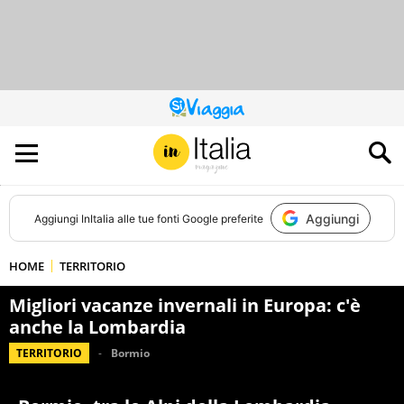
QUESTO
SITO
CONTRIBUISCE
ALL’AUDIENCE
DI
Aggiungi
Aggiungi
InItalia
alle tue fonti Google preferite
HOME
TERRITORIO
Migliori vacanze invernali in Europa: c'è
anche la Lombardia
TERRITORIO
Bormio