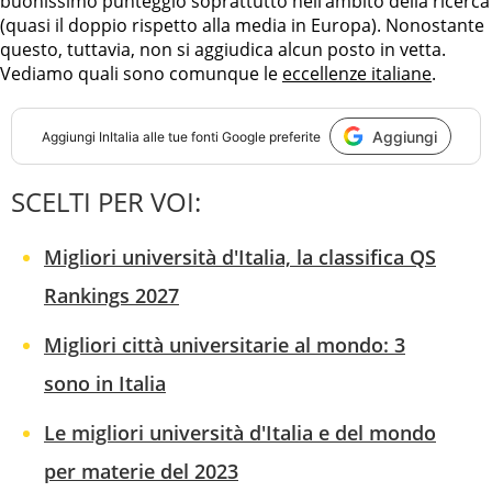
buonissimo punteggio soprattutto nell’ambito della ricerca
(quasi il doppio rispetto alla media in Europa). Nonostante
questo, tuttavia, non si aggiudica alcun posto in vetta.
Vediamo quali sono comunque le
eccellenze italiane
.
Aggiungi
Aggiungi
InItalia
alle tue fonti Google preferite
SCELTI PER VOI:
Migliori università d'Italia, la classifica QS
Rankings 2027
Migliori città universitarie al mondo: 3
sono in Italia
Le migliori università d'Italia e del mondo
per materie del 2023