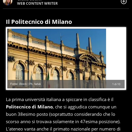
WEB CONTENT WRITER
Web content writer appassionata di belle storie e di
viaggi, scrive da quando ne ha memoria. Curiosa per
natura, le piace tenersi informata su ciò che accade
Il Politecnico di Milano
intorno a lei.
Fonte: iStock | Ph. farluk
1
di
10
La prima università italiana a spiccare in classifica è il
Politecnico di Milano
, che si aggiudica comunque un
buon 38esimo posto (soprattutto considerando che lo
scorso anno si trovava solamente in 47esima posizione).
L'ateneo vanta anche il primato nazionale per numero di