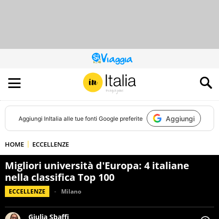
QUESTO
SITO
CONTRIBUISCE
ALL’AUDIENCE
DI
Aggiungi
Aggiungi
InItalia
alle tue fonti Google preferite
HOME
ECCELLENZE
Migliori università d'Europa: 4 italiane
nella classifica Top 100
ECCELLENZE
Milano
Giulia Sbaffi