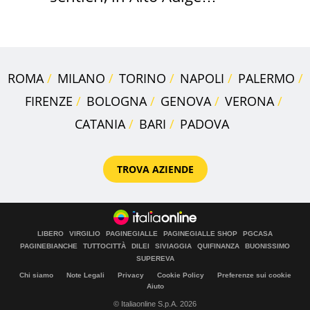
scatta l'allarme
ROMA
MILANO
TORINO
NAPOLI
PALERMO
FIRENZE
BOLOGNA
GENOVA
VERONA
CATANIA
BARI
PADOVA
TROVA AZIENDE
LIBERO
VIRGILIO
PAGINEGIALLE
PAGINEGIALLE SHOP
PGCASA
PAGINEBIANCHE
TUTTOCITTÀ
DILEI
SIVIAGGIA
QUIFINANZA
BUONISSIMO
SUPEREVA
Chi siamo
Note Legali
Privacy
Cookie Policy
Preferenze sui cookie
Aiuto
© Italiaonline S.p.A. 2026