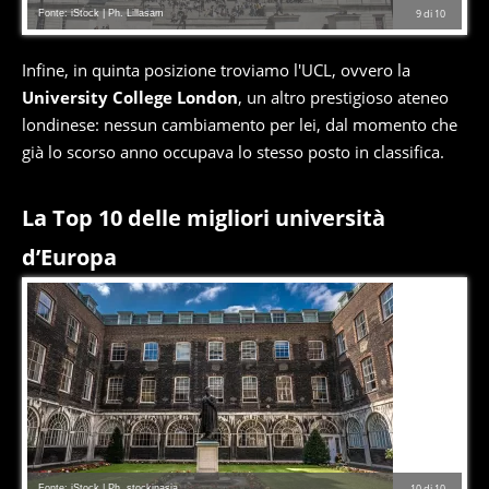
Fonte: iStock | Ph. Lillasam
9
di
10
Infine, in quinta posizione troviamo l'UCL, ovvero la
University College London
, un altro prestigioso ateneo
londinese: nessun cambiamento per lei, dal momento che
già lo scorso anno occupava lo stesso posto in classifica.
La Top 10 delle migliori università
d’Europa
Fonte: iStock | Ph. stockinasia
10
di
10