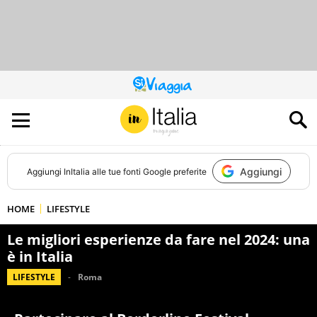
QUESTO
SITO
CONTRIBUISCE
ALL’AUDIENCE
DI
Aggiungi
Aggiungi
InItalia
alle tue fonti Google preferite
HOME
LIFESTYLE
Le migliori esperienze da fare nel 2024: una
è in Italia
LIFESTYLE
Roma