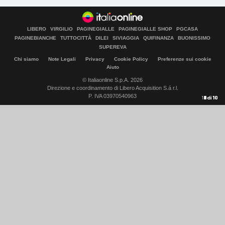
LIBERO
VIRGILIO
PAGINEGIALLE
PAGINEGIALLE SHOP
PGCASA
PAGINEBIANCHE
TUTTOCITTÀ
DILEI
SIVIAGGIA
QUIFINANZA
BUONISSIMO
SUPEREVA
Chi siamo
Note Legali
Privacy
Cookie Policy
Preferenze sui cookie
Aiuto
© Italiaonline S.p.A. 2026
Direzione e coordinamento di Libero Acquisition S.á r.l.
P. IVA 03970540963
10
1
2
3
4
5
6
7
8
9
di
di
di
di
di
di
di
di
di
di
10
10
10
10
10
10
10
10
10
10