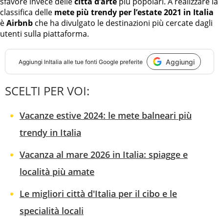
sfavore invece delle
città d’arte
più popolari. A realizzare la
classifica delle
mete più trendy per l’estate 2021 in Italia
è
Airbnb
che ha divulgato le destinazioni più cercate dagli
utenti sulla piattaforma.
Aggiungi
Aggiungi
InItalia
alle tue fonti Google preferite
SCELTI PER VOI:
Vacanze estive 2024: le mete balneari più
trendy in Italia
Vacanza al mare 2026 in Italia: spiagge e
località più amate
Le migliori città d'Italia per il cibo e le
specialità locali