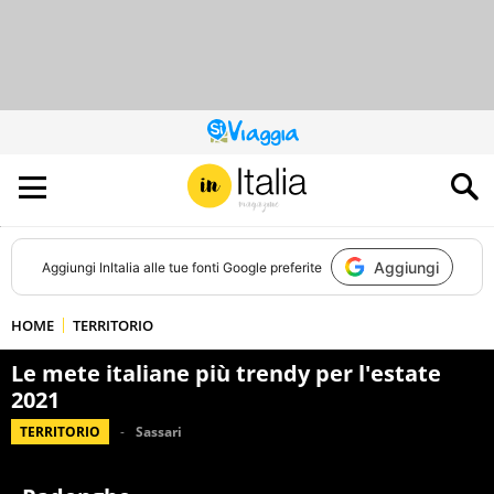
QUESTO
SITO
CONTRIBUISCE
ALL’AUDIENCE
DI
Aggiungi
Aggiungi
InItalia
alle tue fonti Google preferite
HOME
TERRITORIO
Le mete italiane più trendy per l'estate
2021
TERRITORIO
Sassari