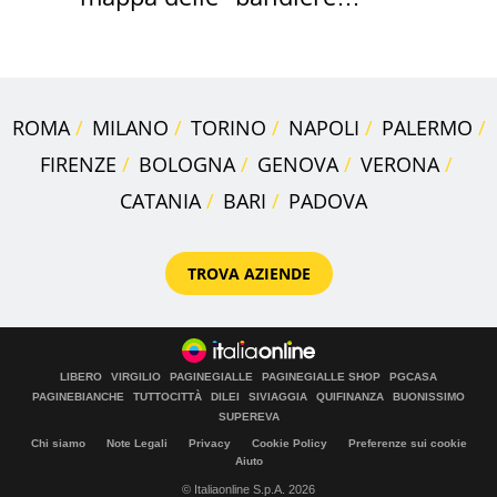
rosse"
ROMA
MILANO
TORINO
NAPOLI
PALERMO
FIRENZE
BOLOGNA
GENOVA
VERONA
CATANIA
BARI
PADOVA
TROVA AZIENDE
LIBERO
VIRGILIO
PAGINEGIALLE
PAGINEGIALLE SHOP
PGCASA
PAGINEBIANCHE
TUTTOCITTÀ
DILEI
SIVIAGGIA
QUIFINANZA
BUONISSIMO
SUPEREVA
Chi siamo
Note Legali
Privacy
Cookie Policy
Preferenze sui cookie
Aiuto
© Italiaonline S.p.A. 2026