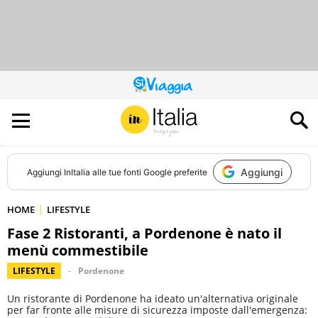
QUESTO
SITO
CONTRIBUISCE
ALL’AUDIENCE
DI
Aggiungi
Aggiungi
InItalia
alle tue fonti Google preferite
HOME
LIFESTYLE
Fase 2 Ristoranti, a Pordenone è nato il
menù commestibile
LIFESTYLE
Pordenone
Un ristorante di Pordenone ha ideato un'alternativa originale
per far fronte alle misure di sicurezza imposte dall'emergenza: