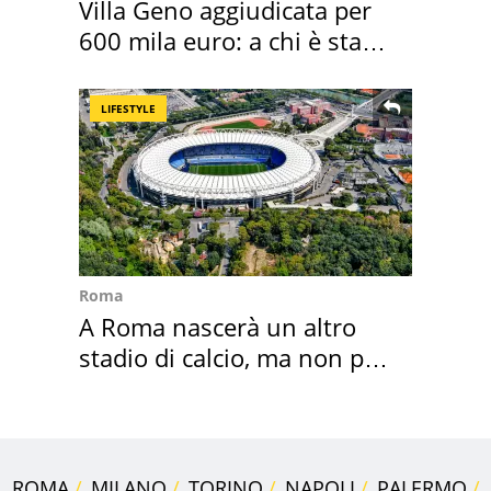
Villa Geno aggiudicata per
600 mila euro: a chi è stata
assegnata
LIFESTYLE
Roma
A Roma nascerà un altro
stadio di calcio, ma non per
Roma e Lazio
ROMA
MILANO
TORINO
NAPOLI
PALERMO