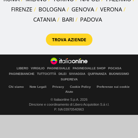
FIRENZE
BOLOGNA
GENOVA
VERONA
CATANIA
BARI
PADOVA
TROVA AZIENDE
LIBERO
VIRGILIO
PAGINEGIALLE
PAGINEGIALLE SHOP
PGCASA
PAGINEBIANCHE
TUTTOCITTÀ
DILEI
SIVIAGGIA
QUIFINANZA
BUONISSIMO
SUPEREVA
Chi siamo
Note Legali
Privacy
Cookie Policy
Preferenze sui cookie
Aiuto
© Italiaonline S.p.A. 2026
Direzione e coordinamento di Libero Acquisition S.á r.l.
P. IVA 03970540963