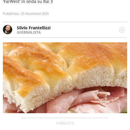
'FarWest' in onda su Rai 3
Pubblicato:
25 Novembre 2025
Silvio Frantellizzi
GIORNALISTA
Giornalista pubblicista. Da oltre dieci anni si occupa di
informazione sul web, scrivendo di sport, attualità,
cronaca, motori, spettacolo e videogame.