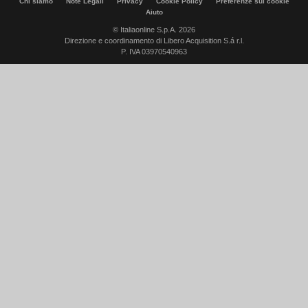
Chi siamo
Note Legali
Privacy
Cookie Policy
Preferenze sui cookie
Aiuto
© Italiaonline S.p.A. 2026
Direzione e coordinamento di Libero Acquisition S.á r.l.
P. IVA 03970540963