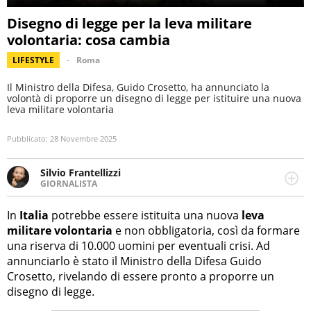
Disegno di legge per la leva militare
volontaria: cosa cambia
LIFESTYLE
Roma
Il Ministro della Difesa, Guido Crosetto, ha annunciato la
volontà di proporre un disegno di legge per istituire una nuova
leva militare volontaria
Pubblicato:
28 Novembre 2025
Silvio Frantellizzi
GIORNALISTA
Giornalista pubblicista. Da oltre dieci anni si occupa di
informazione sul web, scrivendo di sport, attualità,
In
Italia
potrebbe essere istituita una nuova
leva
cronaca, motori, spettacolo e videogame.
militare volontaria
e non obbligatoria, così da formare
una riserva di 10.000 uomini per eventuali crisi. Ad
annunciarlo è stato il Ministro della Difesa Guido
Crosetto, rivelando di essere pronto a proporre un
disegno di legge.