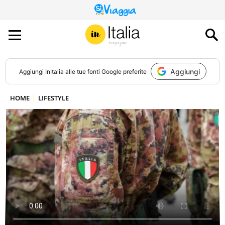
QUESTO
SITO
CONTRIBUISCE
ALL’AUDIENCE
DI
Aggiungi
Aggiungi
InItalia
alle tue fonti Google preferite
HOME
LIFESTYLE