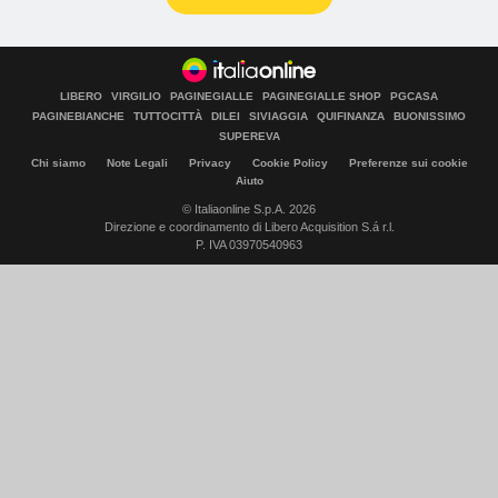
LIBERO
VIRGILIO
PAGINEGIALLE
PAGINEGIALLE SHOP
PGCASA
PAGINEBIANCHE
TUTTOCITTÀ
DILEI
SIVIAGGIA
QUIFINANZA
BUONISSIMO
SUPEREVA
Chi siamo
Note Legali
Privacy
Cookie Policy
Preferenze sui cookie
Aiuto
© Italiaonline S.p.A. 2026
Direzione e coordinamento di Libero Acquisition S.á r.l.
P. IVA 03970540963