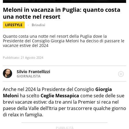
Meloni in vacanza in Puglia: quanto costa
una notte nel resort
LIFESTYLE
Brindisi
Quanto costa una notte nel resort della Puglia dove la
Presidente del Consiglio Giorgia Meloni ha deciso di passare le
vacanze estive del 2024
Pubblicato:
21 Agosto 2024
Silvio Frantellizzi
GIORNALISTA
Giornalista pubblicista. Da oltre dieci anni si occupa di
informazione sul web, scrivendo di sport, attualità,
Anche nel 2024 la Presidente del Consiglio
Giorgia
cronaca, motori, spettacolo e videogame.
Meloni
ha scelto
Ceglie Messapica
come sede delle sue
brevi vacanze estive: da tre anni la Premier si reca nel
paese della Valle dell’Itria per trascorrere qualche giorno
di relax in famiglia.