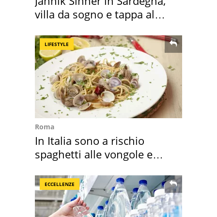
Jannik Sinner in Sardegna,
villa da sogno e tappa al
discount
LIFESTYLE
Roma
In Italia sono a rischio
spaghetti alle vongole e
sautè di cozze
ECCELLENZE