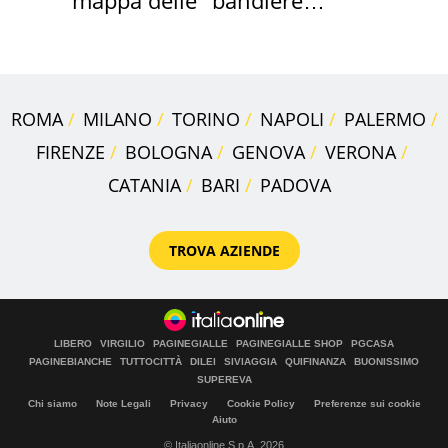
mappa delle "bandiere
rosse"
ROMA
MILANO
TORINO
NAPOLI
PALERMO
FIRENZE
BOLOGNA
GENOVA
VERONA
CATANIA
BARI
PADOVA
TROVA AZIENDE
LIBERO
VIRGILIO
PAGINEGIALLE
PAGINEGIALLE SHOP
PGCASA
PAGINEBIANCHE
TUTTOCITTÀ
DILEI
SIVIAGGIA
QUIFINANZA
BUONISSIMO
SUPEREVA
Chi siamo
Note Legali
Privacy
Cookie Policy
Preferenze sui cookie
Aiuto
© Italiaonline S.p.A. 2026