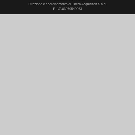
Direzione e coordinamento di Libero Acquisition S.á r.l.
P. IVA 03970540963