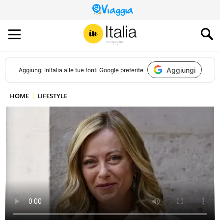
QUESTO
SITO
CONTRIBUISCE
ALL’AUDIENCE
DI
Aggiungi
Aggiungi
InItalia
alle tue fonti Google preferite
HOME
LIFESTYLE