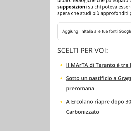
bioarcheologiche che paleopatolog
supposizioni
su chi poteva esser
spera che studi più approfonditi 
Aggiungi
InItalia
alle tue fonti Googl
SCELTI PER VOI:
Il MArTA di Taranto è tra 
Sotto un pastificio a Gra
preromana
A Ercolano riapre dopo 30
Carbonizzato