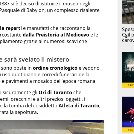
1887 si è deciso di istituire il museo negli
 Pasquale di Babylon, un complesso risalente
a reperti
e manufatti che raccontano la
circostante
dalla Preistoria al Medioevo
e le
pliamento grazie ai numerosi scavi che
e sarà svelato il mistero
i sono poste in
ordine cronologico
e vedono
di uso quotidiano e corredi funerari della
e e pavimenti a mosaico dell’epoca romana.
no sicuramente gli
Ori di Taranto
che
mi, orecchini e altri preziosi oggetti, i
o la tomba del cosiddetto
Atleta di Taranto
,
rata la sepoltura.