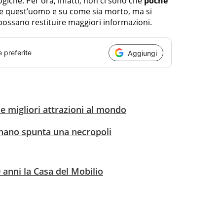
iche. Per ora, infatti, non ci sono che
poche
e quest’uomo e su come sia morto, ma si
possano restituire maggiori informazioni.
e preferite
Aggiungi
le migliori attrazioni al mondo
gnano spunta una necropoli
 anni la Casa del Mobilio