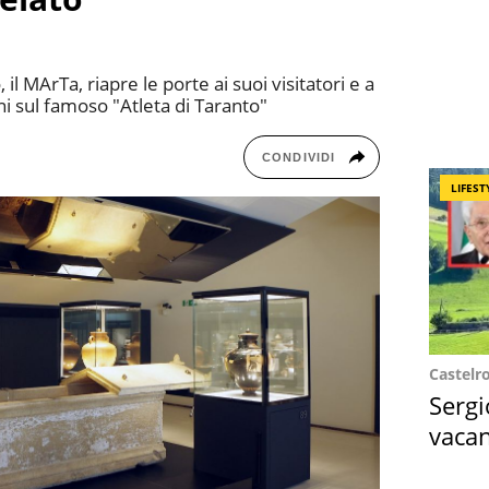
il MArTa, riapre le porte ai suoi visitatori e a
i sul famoso "Atleta di Taranto"
CONDIVIDI
LIFEST
Castelr
Sergi
vacan
locat