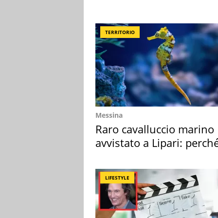
TERRITORIO
Messina
Raro cavalluccio marino
avvistato a Lipari: perch
speciale
LIFESTYLE