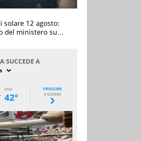
si solare 12 agosto:
o del ministero su
 osservarla