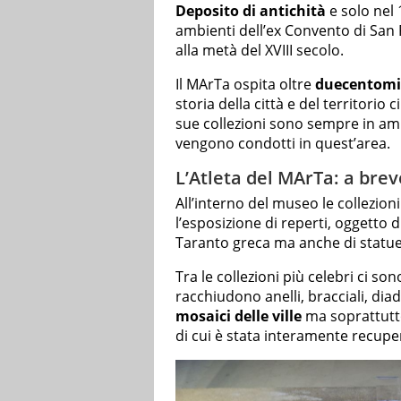
Deposito di antichità
e solo nel 
ambienti dell’ex Convento di San
alla metà del XVIII secolo.
Il MArTa ospita oltre
duecentomil
storia della città e del territorio 
sue collezioni sono sempre in am
vengono condotti in quest’area.
L’Atleta del MArTa: a brev
All’interno del museo le collezion
l’esposizione di reperti, oggetto 
Taranto greca ma anche di statu
Tra le collezioni più celebri ci so
racchiudono anelli, bracciali, diade
mosaici delle ville
ma soprattutt
di cui è stata interamente recupe