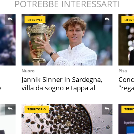
POTREBBE INTERESSARTI
LIFESTYLE
LIFES
Nuoro
Pisa
Jannik Sinner in Sardegna,
Conce
é è
villa da sogno e tappa al
"rega
discount
Tosc
TERRITORIO
TERRI