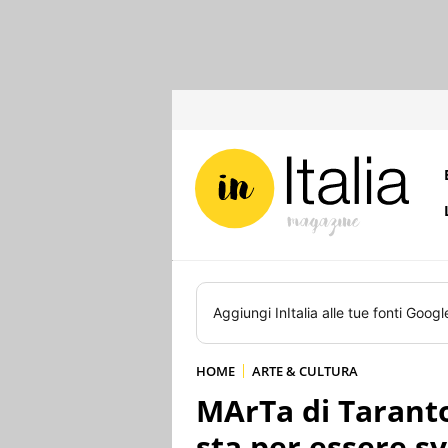
Aggiungi
InItalia
alle tue fonti Googl
HOME
ARTE & CULTURA
MArTa di Taranto:
sta per essere s