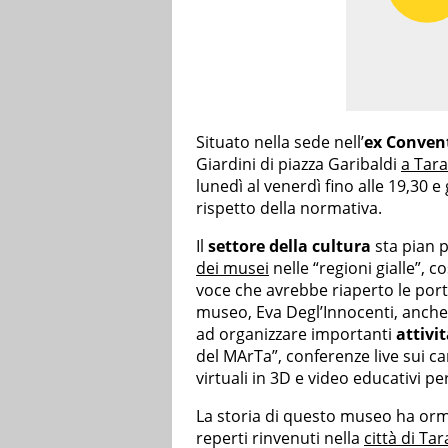
Situato nella sede nell’
ex Convent
Giardini di piazza Garibaldi
a Tar
lunedì al venerdì fino alle 19,30 e
rispetto della normativa.
Il
settore della cultura
sta pian p
dei musei
nelle “regioni gialle”, 
voce che avrebbe riaperto le porte 
museo, Eva Degl’Innocenti, anche
ad organizzare importanti
attivi
del MArTa”, conferenze live sui c
virtuali in 3D e video educativi per
La storia di questo museo ha orma
reperti rinvenuti nella
città di Ta