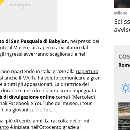
Milano
Eclis
avvis
come
o di San Pasquale di Babylon
, nei pressi dei
anto
, il Museo sarà aperto ai visitatori dal
 gli ingressi avverranno scaglionati e nel
iano ripartendo in Italia grazie alla
riapertura
così anche il MArTa ha voluto comunicare a gran
a tutti gli appassionati. La direttrice del
 durante i mesi di chiusura si era impegnata
tà di divulgazione online
come i “Mercoledì
anali Facebook e YouTube del museo, i tour
 i più giovani su Tik Tok.
i più di cento anni. La raccolta dei primi
ranto
è iniziata nell’Ottocento grazie al