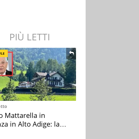
PIÙ LETTI
YLE
otto
o Mattarella in
za in Alto Adige: la
ion scelta