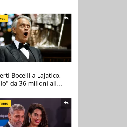
TYLE
rti Bocelli a Lajatico,
lo" da 36 milioni alla
ana
TORIO