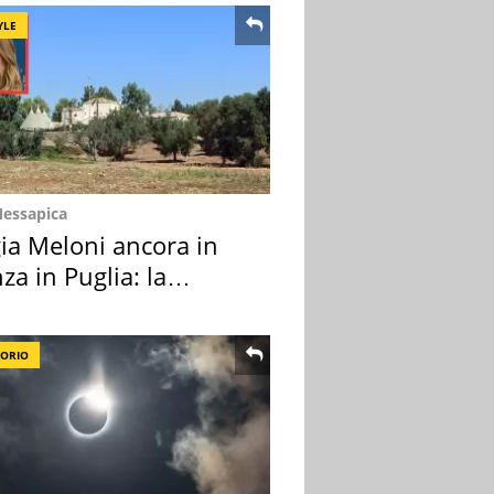
YLE
Messapica
ia Meloni ancora in
za in Puglia: la
ion scelta
TORIO