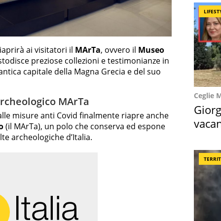
LIFEST
rirà ai visitatori il
MArTa
, ovvero il
Museo
todisce preziose collezioni e testimonianze in
’antica capitale della Magna Grecia e del suo
Ceglie 
Archeologico MArTa
Giorg
lle misure anti Covid finalmente riapre anche
vacan
o
(il MArTa), un polo che conserva ed espone
locat
te archeologiche d’Italia.
TERRI