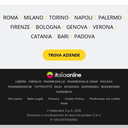
ROMA
MILANO
TORINO
NAPOLI
PALERMO
FIRENZE
BOLOGNA
GENOVA
VERONA
CATANIA
BARI
PADOVA
TROVA AZIENDE
LIBERO
VIRGILIO
PAGINEGIALLE
PAGINEGIALLE SHOP
PGCASA
PAGINEBIANCHE
TUTTOCITTÀ
DILEI
SIVIAGGIA
QUIFINANZA
BUONISSIMO
SUPEREVA
Chi siamo
Note Legali
Privacy
Cookie Policy
Preferenze sui cookie
Aiuto
© Italiaonline S.p.A. 2026
Direzione e coordinamento di Libero Acquisition S.á r.l.
P. IVA 03970540963