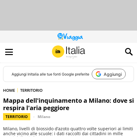
QUESTO
SITO
CONTRIBUISCE
ALL’AUDIENCE
DI
Aggiungi
Aggiungi
InItalia
alle tue fonti Google preferite
HOME
TERRITORIO
Mappa dell'inquinamento a Milano: dove si
respira l'aria peggiore
TERRITORIO
Milano
Milano, livelli di biossido d’azoto quattro volte superiori ai limiti
anche vicino alle scuole: i dati raccolti dai cittadini in mille