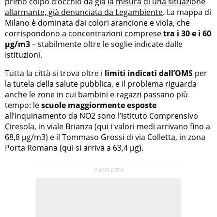
primo colpo d’occhio dà già
la misura di una situazione
allarmante, già denunciata da Legambiente
. La mappa di
Milano è dominata dai colori arancione e viola, che
corrispondono a concentrazioni comprese
tra i 30 e i 60
µg/m3
– stabilmente oltre le soglie indicate dalle
istituzioni.
Tutta la città si trova oltre i
limiti indicati dall’OMS
per
la tutela della salute pubblica, e il problema riguarda
anche le zone in cui bambini e ragazzi passano più
tempo: le
scuole maggiormente esposte
all’inquinamento da NO2 sono l’Istituto Comprensivo
Ciresola, in viale Brianza (qui i valori medi arrivano fino a
68,8 µg/m3) e il Tommaso Grossi di via Colletta, in zona
Porta Romana (qui si arriva a 63,4 µg).