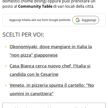
domestici (home dining) oppure puoi prenotare un
posto al
Community Table
di vari locali della città.
Aggiungi
Aggiungi
InItalia
alle tue fonti Google preferite
SCELTI PER VOI:
Okonomiyaki, dove mangiare in Italia la
“non pizza” giapponese
Casa Bianca cerca nuovo chef, l'Italia si
candida con le Cesarine
Veneto, in pizzeria spunta il cartello: "No
uomini in canottiera"