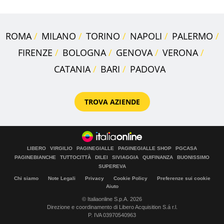
ROMA
MILANO
TORINO
NAPOLI
PALERMO
FIRENZE
BOLOGNA
GENOVA
VERONA
CATANIA
BARI
PADOVA
TROVA AZIENDE
LIBERO
VIRGILIO
PAGINEGIALLE
PAGINEGIALLE SHOP
PGCASA
PAGINEBIANCHE
TUTTOCITTÀ
DILEI
SIVIAGGIA
QUIFINANZA
BUONISSIMO
SUPEREVA
Chi siamo
Note Legali
Privacy
Cookie Policy
Preferenze sui cookie
Aiuto
© Italiaonline S.p.A. 2026
Direzione e coordinamento di Libero Acquisition S.á r.l.
P. IVA 03970540963