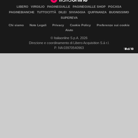
LIBERO
VIRGILIO
PAGINEGIALLE
PAGINEGIALLE SHOP
PGCASA
PAGINEBIANCHE
TUTTOCITTÀ
DILEI
SIVIAGGIA
QUIFINANZA
BUONISSIMO
SUPEREVA
Chi siamo
Note Legali
Privacy
Cookie Policy
Preferenze sui cookie
Aiuto
© Italiaonline S.p.A. 2026
Direzione e coordinamento di Libero Acquisition S.á r.l.
P. IVA 03970540963
10
1
2
3
4
5
6
7
8
9
di
di
di
di
di
di
di
di
di
di
10
10
10
10
10
10
10
10
10
10