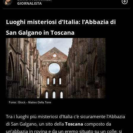
GIORNALISTA
Giornalista pubblicista. Da oltre dieci anni si occupa di
informazione sul web, scrivendo di sport, attualità,
cronaca, motori, spettacolo e videogame.
Luoghi misteriosi d’Italia: l’Abbazia di
San Galgano in Toscana
Fonte: iStock - Matteo Della Torre
Tra i luoghi più misteriosi d'Italia c'è sicuramente l'Abbazia
di San Galgano, un sito della
Toscana
composto da
un'abbazia in rovina e da un eremo situato su un colle: si