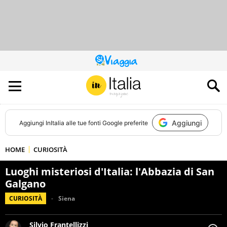
QUESTO
SITO
CONTRIBUISCE
ALL’AUDIENCE
DI
Aggiungi
Aggiungi
InItalia
alle tue fonti Google preferite
HOME
CURIOSITÀ
Luoghi misteriosi d'Italia: l'Abbazia di San
Galgano
CURIOSITÀ
Siena
Silvio Frantellizzi