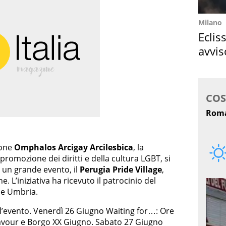
Milano
Eclis
avvis
come
ione
Omphalos Arcigay Arcilesbica
, la
romozione dei diritti e della cultura LGBT, si
i un grande evento, il
Perugia Pride Village
,
e. L’iniziativa ha ricevuto il patrocinio del
ne Umbria.
l’evento. Venerdì 26 Giugno Waiting for…: Ore
vour e Borgo XX Giugno. Sabato 27 Giugno