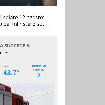
si solare 12 agosto:
o del ministero su
 osservarla