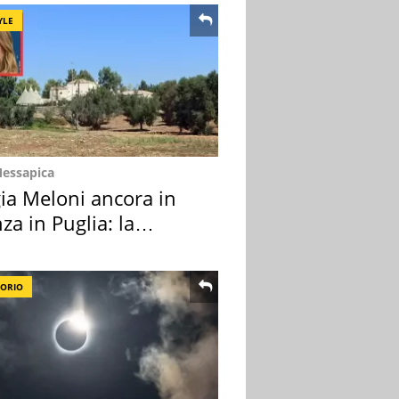
YLE
Messapica
ia Meloni ancora in
za in Puglia: la
ion scelta
TORIO