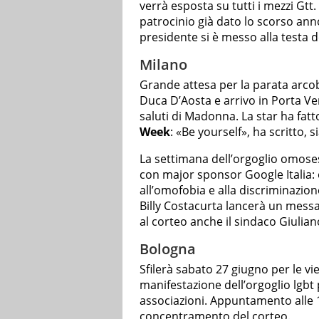
verrà esposta su tutti i mezzi Gtt
patrocinio già dato lo scorso a
presidente si è messo alla testa d
Milano
Grande attesa per la parata arcoba
Duca D’Aosta e arrivo in Porta Ve
saluti di Madonna. La star ha fatt
Week
: «Be yourself», ha scritto, si
La settimana dell’orgoglio omos
con major sponsor Google Italia: 
all’omofobia e alla discriminazione
Billy Costacurta lancerà un messa
al corteo anche il sindaco Giulian
Bologna
Sfilerà sabato 27 giugno per le vie
manifestazione dell’orgoglio lgb
associazioni. Appuntamento alle 14
concentramento del corteo.