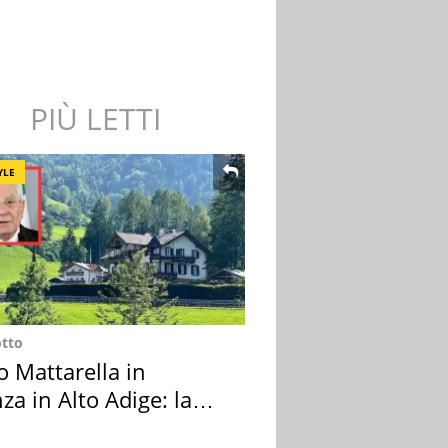
PIÙ LETTI
YLE
otto
o Mattarella in
za in Alto Adige: la
ion scelta