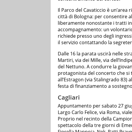
Il Parco del Cavaticcio è un’area ri
città di Bologna: per consentire a
liberamente nonostante i tratti in 
accompagnamento: un volontario 
richiede presso uno degli ingress
il servizio contattando la segret
Dalle 16 la parata uscirà nelle st
Martiri, via dei Mille, via dell’Ind
del Nettuno. A condurre la giovane
protagonista del concerto che si te
all’Estragon (via Stalingrado 83) all
festa di finanziamento a sostegno
Cagliari
Appuntamento per sabato 27 giugn
Largo Carlo Felice, via Roma, viale 
Proprio nel recinto della Campio
spettacolo della tre giorni di Emer
Fiorella Mannoia, Nek, Patti Pravo e