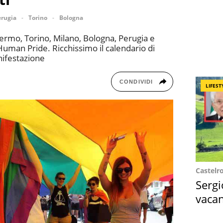
erugia
Torino
Bologna
ermo, Torino, Milano, Bologna, Perugia e
#Human Pride. Ricchissimo il calendario di
anifestazione
CONDIVIDI
LIFEST
Castelr
Sergi
vacan
locat