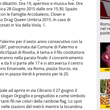
 dibattiti. Ore 19, aperitivo e musica live. Ore
ica 28 Giugno 2015 dalle ore 15:30, Spazio
on le Famiglie Arcobaleno, Clown e
iss Drag Queen Umbria 2015. In caso di
ati in Via della Viola, 1.
 Palermo per il sesto anno consecutivo con la
i LGBT, patrocinata dal Comune di Palermo e
lici/Spazi di Rivolta, è tema e il filo conduttore
neranno nella parata finale: il concentramento
e da lì si parte alle 17 e si attraversa il centro
orio Emanuele, via Roma, piazza Sturzo, via
vo in piazza Verdi è previsto per le 20.
ale ad aprire in via Cibrario il 27 giugno il
slogan Orgoglio e pregiudizio e come simbolo
 tanti fili nei colori della rainbow flag. Lo spot
nelle stazioni del metrò mentre la locandina