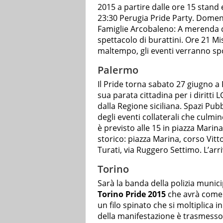
2015 a partire dalle ore 15 stand e
23:30 Perugia Pride Party. Domen
Famiglie Arcobaleno: A merenda c
spettacolo di burattini. Ore 21 M
maltempo, gli eventi verranno spost
Palermo
Il Pride torna sabato 27 giugno a
sua parata cittadina per i diritt
dalla Regione siciliana. Spazi Pubb
degli eventi collaterali che culmi
è previsto alle 15 in piazza Marina 
storico: piazza Marina, corso Vitt
Turati, via Ruggero Settimo. L’arri
Torino
Sarà la banda della polizia municip
Torino Pride 2015
che avrà come 
un filo spinato che si moltiplica in
della manifestazione è trasmesso 