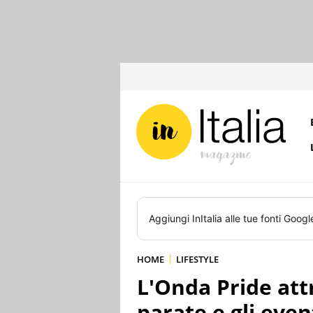
Aggiungi
InItalia
alle tue fonti Googl
HOME
LIFESTYLE
L'Onda Pride attr
parate e gli even