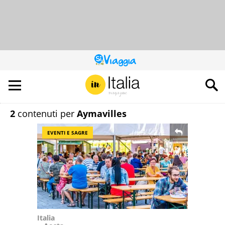
QUESTO
SITO
CONTRIBUISCE
ALL’AUDIENCE
DI
2
contenuti per
Aymavilles
EVENTI E SAGRE
Italia