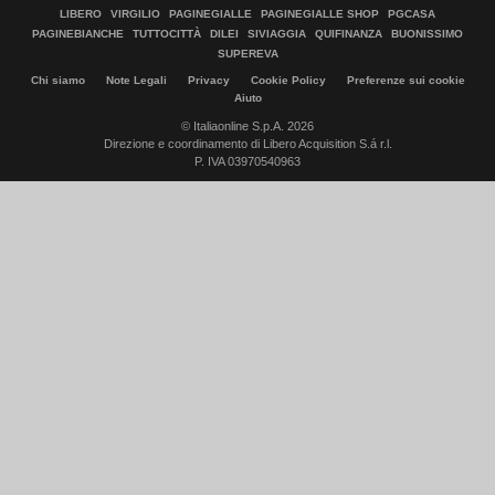
LIBERO
VIRGILIO
PAGINEGIALLE
PAGINEGIALLE SHOP
PGCASA
PAGINEBIANCHE
TUTTOCITTÀ
DILEI
SIVIAGGIA
QUIFINANZA
BUONISSIMO
SUPEREVA
Chi siamo
Note Legali
Privacy
Cookie Policy
Preferenze sui cookie
Aiuto
© Italiaonline S.p.A. 2026
Direzione e coordinamento di Libero Acquisition S.á r.l.
P. IVA 03970540963