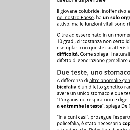
Il giovane colubride, inoffensivo a
nel nostro Paese
, ha
un solo org
attivo, ma le funzioni vitali sono r
Oltre ad essere nato in un momen
10 gradi, circostanza non certo i
esemplari con queste caratterist
difficoltà
. Come spiega il natural
difetto di generazione gemellare
Due teste, uno stomaco
A differenza di
altre anomalie gen
bicefalia
è un difetto genetico ra
avere un unico stomaco e due test
“L’organismo respiratorio e dige
a entrambe le teste
”, spiega De 
“In alcuni casi”, prosegue l’esperto
policefalia, è stato necessario
cop
attendere che l’intestino digeriss