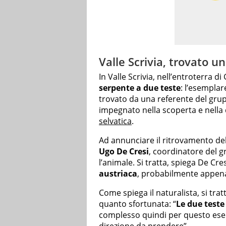
Valle Scrivia, trovato u
In Valle Scrivia, nell’entroterra 
serpente a due teste
: l’esemplar
trovato da una referente del gr
impegnato nella scoperta e nella 
selvatica
.
Ad annunciare il ritrovamento de
Ugo De Cresi
, coordinatore del 
l’animale. Si tratta, spiega De Cr
austriaca
, probabilmente appena 
Come spiega il naturalista, si tr
quanto sfortunata: “
Le due test
complesso quindi per questo esem
direzione da prendere”.