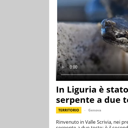
In Liguria è stat
serpente a due t
TERRITORIO
Genova
Rinvenuto in Valle Scrivia, nei p
serpente a due teste: è il secondo