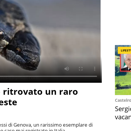
LIFEST
o ritrovato un raro
este
Castelr
Sergi
vacan
locat
ressi di Genova, un rarissimo esemplare di
 caso mai registrato in Italia