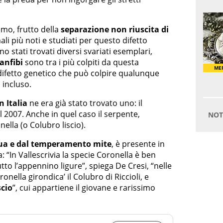
imo, frutto della
separazione non riuscita di
mali più noti e studiati per questo difetto
ono stati trovati diversi svariati esemplari,
 anfibi
sono tra i più colpiti da questa
difetto genetico che può colpire qualunque
 incluso.
n Italia
ne era già stato trovato uno: il
l 2007. Anche in quel caso il serpente,
nella (o Colubro liscio).
ua e dal temperamento mite
, è presente in
: “In Vallescrivia la specie Coronella è ben
tto l’appennino ligure”, spiega De Cresi, “nelle
nella girondica’ il Colubro di Riccioli, e
scio
”, cui appartiene il giovane e rarissimo