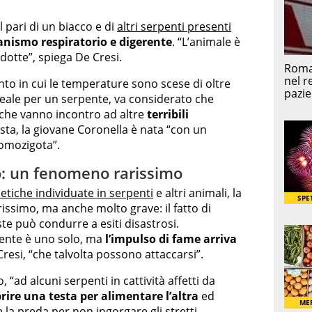
l pari di un biacco e di
altri serpenti presenti
anismo respiratorio e digerente
. “L’animale è
idotte”, spiega De Cresi.
to in cui le temperature sono scese di oltre
deale per un serpente, va considerato che
iche vanno incontro ad altre
terribili
ista, la giovane Coronella è nata “con un
 omozigota”.
: un fenomeno rarissimo
etiche individuate in serpenti
e altri animali, la
rissimo, ma anche molto grave: il fatto di
e può condurre a esiti disastrosi.
rente è uno solo, ma
l’impulso di fame arriva
Cresi, “che talvolta possono attaccarsi”.
, “ad alcuni serpenti in cattività affetti da
rire una testa per alimentare l’altra
ed
e la preda per non ingorgare gli stretti