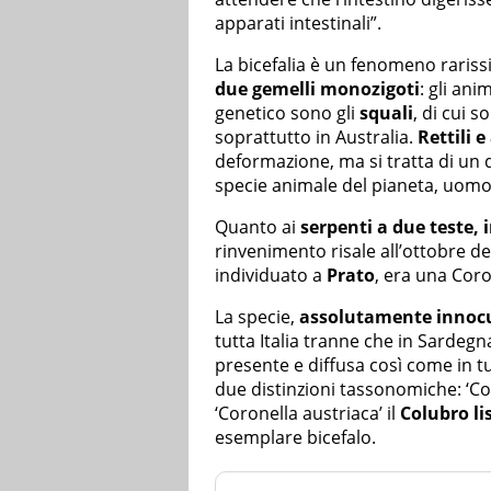
apparati intestinali”.
La bicefalia è un fenomeno rariss
due gemelli monozigoti
: gli ani
genetico sono gli
squali
, di cui s
soprattutto in Australia.
Rettili e
deformazione, ma si tratta di un 
specie animale del pianeta, uomo
Quanto ai
serpenti a due teste, i
rinvenimento risale all’ottobre de
individuato a
Prato
, era una Coro
La specie,
assolutamente innoc
tutta Italia tranne che in Sardegna
presente e diffusa così come in tu
due distinzioni tassonomiche: ‘Coro
‘Coronella austriaca’ il
Colubro li
esemplare bicefalo.