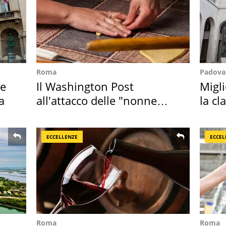
Roma
Padova
ie
Il Washington Post
Migli
a
all'attacco delle "nonne
la cl
della pasta" a Roma
2027
ECCELLENZE
ECCEL
Roma
Roma