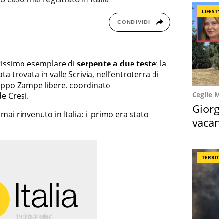
LIFEST
CONDIVIDI
arissimo esemplare di
serpente a due teste
: la
ta trovata in valle Scrivia, nell’entroterra di
ruppo Zampe libere, coordinato
Ceglie 
e Cresi.
Giorg
mai rinvenuto in Italia: il primo era stato
vacan
locat
TERRI