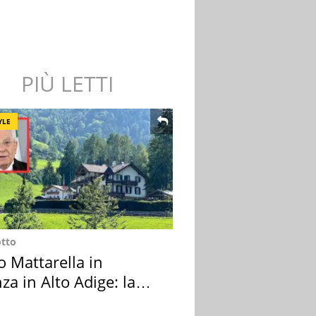
PIÙ LETTI
YLE
otto
o Mattarella in
za in Alto Adige: la
ion scelta