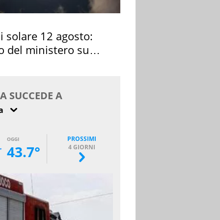
si solare 12 agosto:
o del ministero su
 osservarla