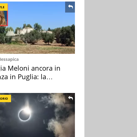
YLE
Messapica
ia Meloni ancora in
za in Puglia: la
ion scelta
TORIO