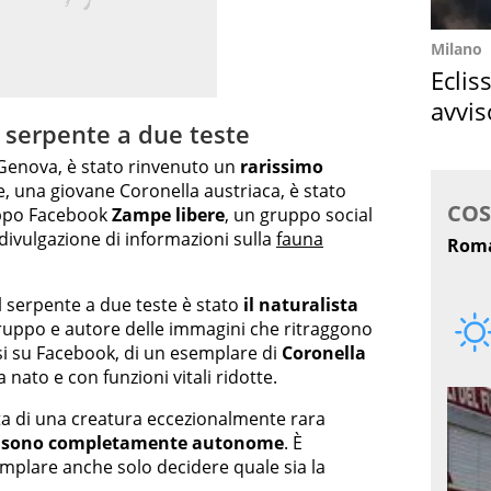
Milano
Eclis
avvis
n serpente a due teste
come
di Genova, è stato rinvenuto un
rarissimo
e, una giovane Coronella austriaca, è stato
uppo Facebook
Zampe libere
, un gruppo social
divulgazione di informazioni sulla
fauna
l serpente a due teste è stato
il naturalista
gruppo e autore delle immagini che ritraggono
esi su Facebook, di un esemplare di
Coronella
nato e con funzioni vitali ridotte.
atta di una creatura eccezionalmente rara
e sono completamente autonome
. È
plare anche solo decidere quale sia la