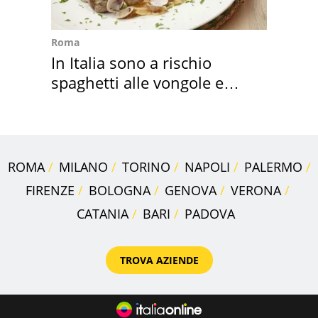
Roma
In Italia sono a rischio
spaghetti alle vongole e
sautè di cozze
ROMA
MILANO
TORINO
NAPOLI
PALERMO
FIRENZE
BOLOGNA
GENOVA
VERONA
CATANIA
BARI
PADOVA
TROVA AZIENDE