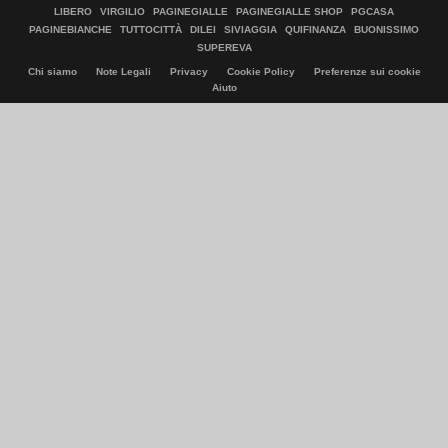
LIBERO
VIRGILIO
PAGINEGIALLE
PAGINEGIALLE SHOP
PGCASA
PAGINEBIANCHE
TUTTOCITTÀ
DILEI
SIVIAGGIA
QUIFINANZA
BUONISSIMO
SUPEREVA
Chi siamo
Note Legali
Privacy
Cookie Policy
Preferenze sui cookie
Aiuto
© Italiaonline S.p.A. 2026
Direzione e coordinamento di Libero Acquisition S.á r.l.
P. IVA 03970540963