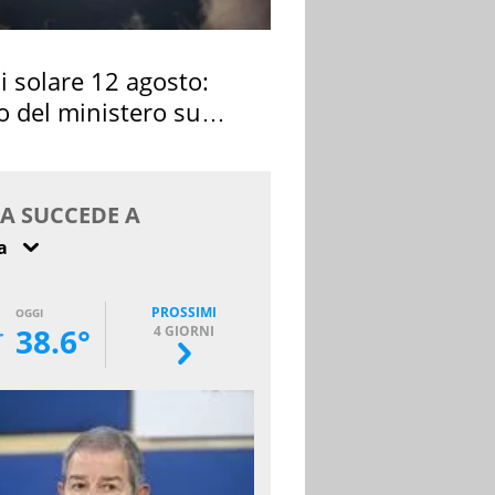
si solare 12 agosto:
o del ministero su
 osservarla