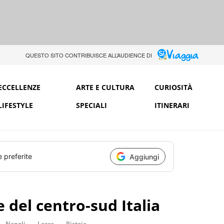
QUESTO SITO CONTRIBUISCE ALL’AUDIENCE DI
ECCELLENZE
ARTE E CULTURA
CURIOSITÀ
LIFESTYLE
SPECIALI
ITINERARI
e preferite
Aggiungi
 del centro-sud Italia
Napoli
Lecce
Pistoia