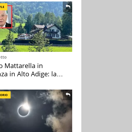
YLE
otto
o Mattarella in
za in Alto Adige: la
ion scelta
TORIO