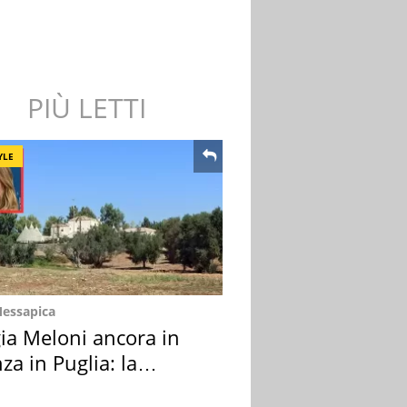
PIÙ LETTI
YLE
Messapica
ia Meloni ancora in
za in Puglia: la
ion scelta