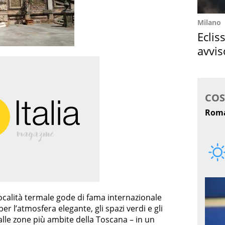
Milano
Eclis
avvis
come
 località termale gode di fama internazionale
r l’atmosfera elegante, gli spazi verdi e gli
a alle zone più ambite della Toscana – in un