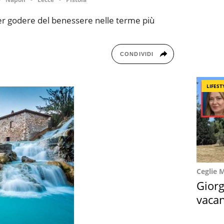
per godere del benessere nelle terme più
CONDIVIDI
LIFEST
Ceglie 
Giorg
vacan
locat