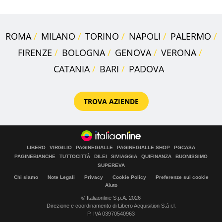
ROMA
MILANO
TORINO
NAPOLI
PALERMO
FIRENZE
BOLOGNA
GENOVA
VERONA
CATANIA
BARI
PADOVA
TROVA AZIENDE
LIBERO
VIRGILIO
PAGINEGIALLE
PAGINEGIALLE SHOP
PGCASA
PAGINEBIANCHE
TUTTOCITTÀ
DILEI
SIVIAGGIA
QUIFINANZA
BUONISSIMO
SUPEREVA
Chi siamo
Note Legali
Privacy
Cookie Policy
Preferenze sui cookie
Aiuto
© Italiaonline S.p.A. 2026
Direzione e coordinamento di Libero Acquisition S.á r.l.
P. IVA 03970540963