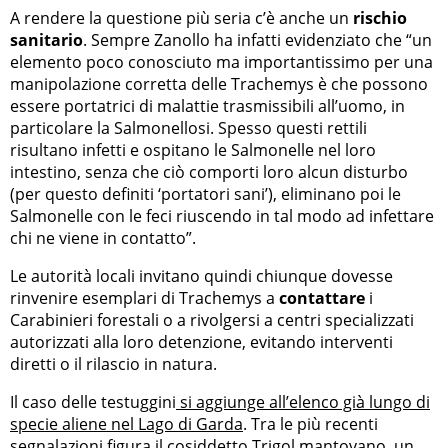
A rendere la questione più seria c’è anche un
rischio
sanitario
. Sempre Zanollo ha infatti evidenziato che “un
elemento poco conosciuto ma importantissimo per una
manipolazione corretta delle Trachemys è che possono
essere portatrici di malattie trasmissibili all’uomo, in
particolare la Salmonellosi. Spesso questi rettili
risultano infetti e ospitano le Salmonelle nel loro
intestino, senza che ciò comporti loro alcun disturbo
(per questo definiti ‘portatori sani’), eliminano poi le
Salmonelle con le feci riuscendo in tal modo ad infettare
chi ne viene in contatto”.
Le autorità locali invitano quindi chiunque dovesse
rinvenire esemplari di Trachemys a
contattare
i
Carabinieri forestali o a rivolgersi a centri specializzati
autorizzati alla loro detenzione, evitando interventi
diretti o il rilascio in natura.
Il caso delle testuggini
si aggiunge all’elenco già lungo di
specie aliene nel Lago di Garda
. Tra le più recenti
segnalazioni figura il cosiddetto Trigol mantovano, un