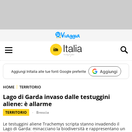
QUESTO
SITO
CONTRIBUISCE
ALL’AUDIENCE
DI
Aggiungi
Aggiungi
InItalia
alle tue fonti Google preferite
HOME
TERRITORIO
Lago di Garda invaso dalle testuggini
aliene: è allarme
TERRITORIO
Brescia
Le testuggini aliene Trachemys scripta stanno invadendo il
Lago di Garda: minacciano la biodiversità e rappresentano un