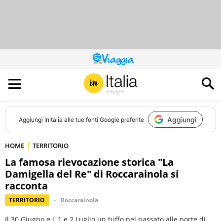
QUESTO
SITO
CONTRIBUISCE
ALL’AUDIENCE
DI
Aggiungi
Aggiungi
InItalia
alle tue fonti Google preferite
HOME
TERRITORIO
La famosa rievocazione storica "La
Damigella del Re" di Roccarainola si
racconta
TERRITORIO
Roccarainola
Il 30 Giugno e l' 1 e 2 Luglio un tuffo nel passato alle porte di