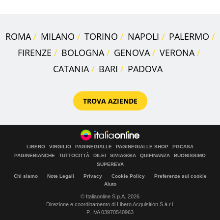
ROMA
MILANO
TORINO
NAPOLI
PALERMO
FIRENZE
BOLOGNA
GENOVA
VERONA
CATANIA
BARI
PADOVA
TROVA AZIENDE
LIBERO
VIRGILIO
PAGINEGIALLE
PAGINEGIALLE SHOP
PGCASA
PAGINEBIANCHE
TUTTOCITTÀ
DILEI
SIVIAGGIA
QUIFINANZA
BUONISSIMO
SUPEREVA
Chi siamo
Note Legali
Privacy
Cookie Policy
Preferenze sui cookie
Aiuto
© Italiaonline S.p.A. 2026
Direzione e coordinamento di Libero Acquisition S.á r.l.
P. IVA 03970540963