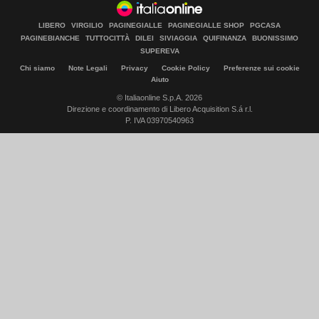
LIBERO
VIRGILIO
PAGINEGIALLE
PAGINEGIALLE SHOP
PGCASA
PAGINEBIANCHE
TUTTOCITTÀ
DILEI
SIVIAGGIA
QUIFINANZA
BUONISSIMO
SUPEREVA
Chi siamo
Note Legali
Privacy
Cookie Policy
Preferenze sui cookie
Aiuto
© Italiaonline S.p.A. 2026
Direzione e coordinamento di Libero Acquisition S.á r.l.
P. IVA 03970540963