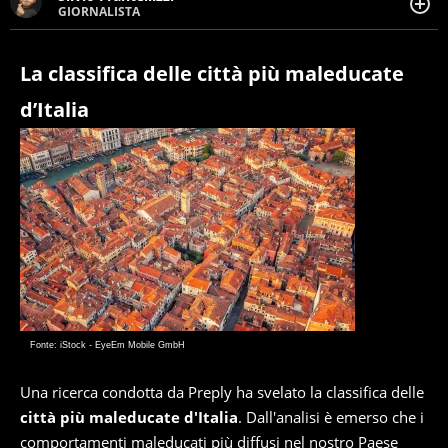
GIORNALISTA
Giornalista pubblicista. Da oltre dieci anni si occupa di
informazione sul web, scrivendo di sport, attualità,
cronaca, motori, spettacolo e videogame.
La classifica delle città più maleducate
d’Italia
Fonte: iStock - EyeEm Mobile GmbH
Una ricerca condotta da Preply ha svelato la classifica delle
città più maleducate d'Italia
. Dall'analisi è emerso che i
comportamenti maleducati più diffusi nel nostro Paese