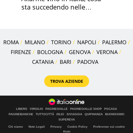
sta succedendo nelle
nostre cantine
ROMA
MILANO
TORINO
NAPOLI
PALERMO
FIRENZE
BOLOGNA
GENOVA
VERONA
CATANIA
BARI
PADOVA
TROVA AZIENDE
LIBERO
VIRGILIO
PAGINEGIALLE
PAGINEGIALLE SHOP
PGCASA
PAGINEBIANCHE
TUTTOCITTÀ
DILEI
SIVIAGGIA
QUIFINANZA
BUONISSIMO
SUPEREVA
Chi siamo
Note Legali
Privacy
Cookie Policy
Preferenze sui cookie
Aiuto