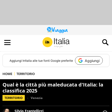
QUESTO
SITO
CONTRIBUISCE
ALL’AUDIENCE
DI
Aggiungi
Aggiungi
InItalia
alle tue fonti Google preferite
HOME
TERRITORIO
Qual è la città più maleducata d'Italia: la
classifica 2025
TERRITORIO
Venezia
Silvio Frantellizzi