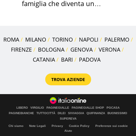
famiglia che diventa un
ricordo indimenticabile
ROMA
MILANO
TORINO
NAPOLI
PALERMO
FIRENZE
BOLOGNA
GENOVA
VERONA
CATANIA
BARI
PADOVA
TROVA AZIENDE
LIBERO
VIRGILIO
PAGINEGIALLE
PAGINEGIALLE SHOP
PGCASA
PAGINEBIANCHE
TUTTOCITTÀ
DILEI
SIVIAGGIA
QUIFINANZA
BUONISSIMO
SUPEREVA
Chi siamo
Note Legali
Privacy
Cookie Policy
Preferenze sui cookie
Aiuto