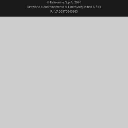
© Italiaonline S.p.A. 2026
Direzione e coordinamento di Libero Acquisition S.á r.l.
P. IVA 03970540963