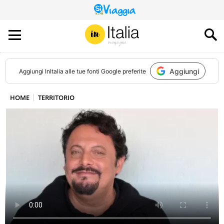
QUESTO
SITO
CONTRIBUISCE
ALL’AUDIENCE
DI
Aggiungi
Aggiungi
InItalia
alle tue fonti Google preferite
HOME
TERRITORIO