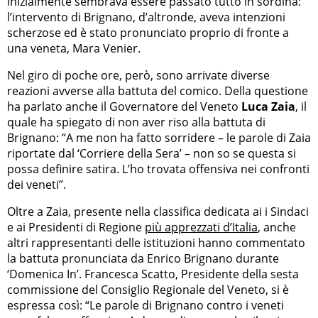
inizialmente sembrava essere passato tutto in sordina:
l’intervento di Brignano, d’altronde, aveva intenzioni
scherzose ed è stato pronunciato proprio di fronte a
una veneta, Mara Venier.
Nel giro di poche ore, però, sono arrivate diverse
reazioni avverse alla battuta del comico. Della questione
ha parlato anche il Governatore del Veneto
Luca Zaia
, il
quale ha spiegato di non aver riso alla battuta di
Brignano: “A me non ha fatto sorridere – le parole di Zaia
riportate dal ‘Corriere della Sera’ – non so se questa si
possa definire satira. L’ho trovata offensiva nei confronti
dei veneti”.
Oltre a Zaia, presente nella classifica dedicata ai i Sindaci
e ai Presidenti di Regione
più apprezzati d’Italia
, anche
altri rappresentanti delle istituzioni hanno commentato
la battuta pronunciata da Enrico Brignano durante
‘Domenica In’. Francesca Scatto, Presidente della sesta
commissione del Consiglio Regionale del Veneto, si è
espressa così: “Le parole di Brignano contro i veneti