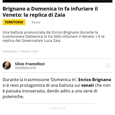
Brignano a Domenica In fa infuriare il
Veneto: la replica di Zaia
TERRITORIO
Roma
Una battuta pronunciata da Enrico Brignano durante la
trasmissione Domenica In ha fatto infuriare il Veneto: c'è la
replica del Governatore Luca Zaia
Pubblicato:
1 Ottobre 2025
Silvio Frantellizzi
GIORNALISTA
Giornalista pubblicista. Da oltre dieci anni si occupa di
informazione sul web, scrivendo di sport, attualità,
Durante la trasmissione ‘Domenica In’,
Enrico Brignano
cronaca, motori, spettacolo e videogame.
si è reso protagonista di una battuta sui
veneti
che non
è passata inosservata, dando adito a una serie di
polemiche.