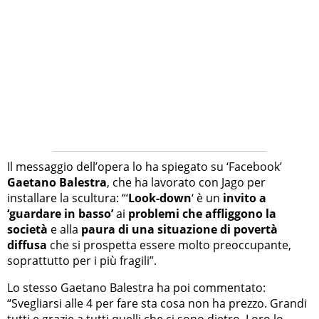
Il messaggio dell’opera lo ha spiegato su ‘Facebook’
Gaetano Balestra
, che ha lavorato con Jago per
installare la scultura: “‘
Look-down
‘ è un
invito a
‘guardare in basso’
ai
problemi che affliggono la
società
e alla
paura di una situazione di povertà
diffusa
che si prospetta essere molto preoccupante,
soprattutto per i più fragili”.
Lo stesso Gaetano Balestra ha poi commentato:
“Svegliarsi alle 4 per fare sta cosa non ha prezzo. Grandi
tutti e grazie a tutti quelli che ci sono dietro. Loro lo