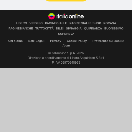
LIBERO
VIRGILIO
PAGINEGIALLE
PAGINEGIALLE SHOP
PGCASA
PAGINEBIANCHE
TUTTOCITTÀ
DILEI
SIVIAGGIA
QUIFINANZA
BUONISSIMO
SUPEREVA
Chi siamo
Note Legali
Privacy
Cookie Policy
Preferenze sui cookie
Aiuto
© Italiaonline S.p.A. 2026
Direzione e coordinamento di Libero Acquisition S.á r.l.
P. IVA 03970540963