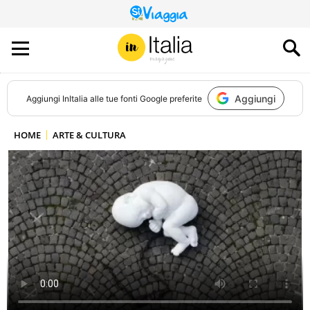
QUESTO
SITO
CONTRIBUISCE
ALL’AUDIENCE
DI
Aggiungi
Aggiungi
InItalia
alle tue fonti Google preferite
HOME
ARTE & CULTURA