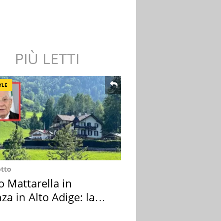
PIÙ LETTI
YLE
otto
o Mattarella in
za in Alto Adige: la
ion scelta