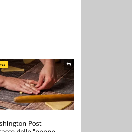
TYLE
ashington Post
ttacco delle "nonne