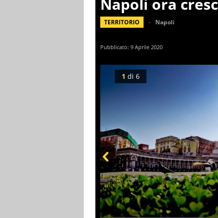
Napoli ora cresc
TERRITORIO
Napoli
Pubblicato:
9 Aprile 2020
1
di
6
Prev