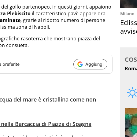
e del golfo partenopeo, in questi giorni, appaiono
za Plebiscito
il caratteristico pavè appare ora
Milano
ntaminate
, grazie al ridotto numero di persone
Eclis
issima zona di Napoli.
avvis
come
tografiche rasoterra che mostrano piazza del
non consueta.
e preferite
Aggiungi
acqua del mare è cristallina come non
nella Barcaccia di Piazza di Spagna