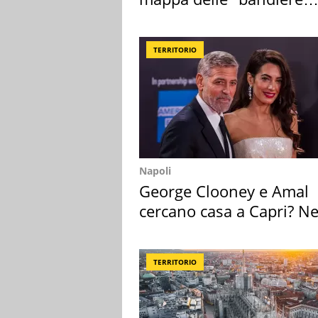
rosse"
TERRITORIO
Napoli
George Clooney e Amal
cercano casa a Capri? Ne
mirino una villa
TERRITORIO