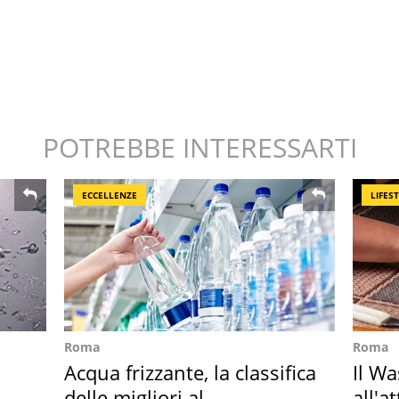
POTREBBE INTERESSARTI
ECCELLENZE
LIFES
Roma
Roma
Acqua frizzante, la classifica
Il W
delle migliori al
all'a