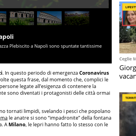
LIFEST
apoli
iazza Plebiscito a Napoli sono spuntate tantissime
Ceglie 
Giorg
zi
. In questo periodo di emergenza
Coronavirus
vacan
 volte questa frase, dal momento che, complici le
locat
 persone legate all’esigenza di contenere la
nte sono diventati i protagonisti delle città ormai
TERRI
ono tornati limpidi, svelando i pesci che popolano
oma
le anatre si sono “impadronite” della fontana
a. A
Milano
, le lepri hanno fatto lo stesso con le