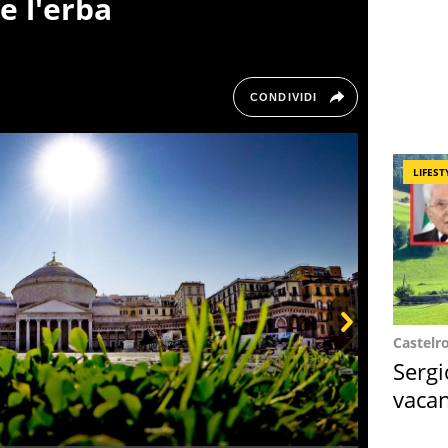
e l'erba
CONDIVIDI
LIFEST
Castelr
Next
Sergi
vacan
locat