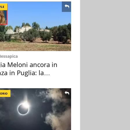
YLE
Messapica
ia Meloni ancora in
za in Puglia: la
ion scelta
TORIO