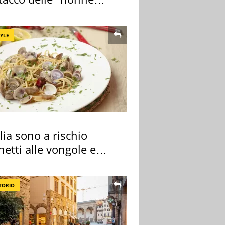
a pasta" a Roma
TYLE
alia sono a rischio
etti alle vongole e
 di cozze
TORIO