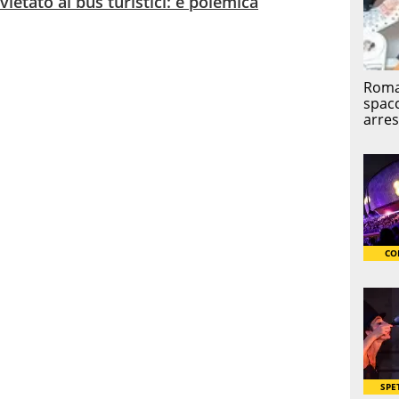
 vietato ai bus turistici: è polemica