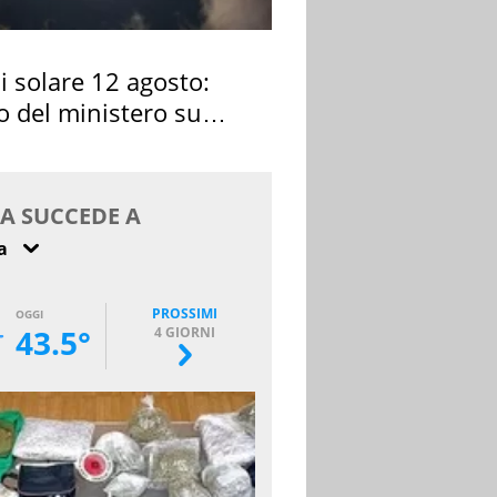
si solare 12 agosto:
o del ministero su
 osservarla