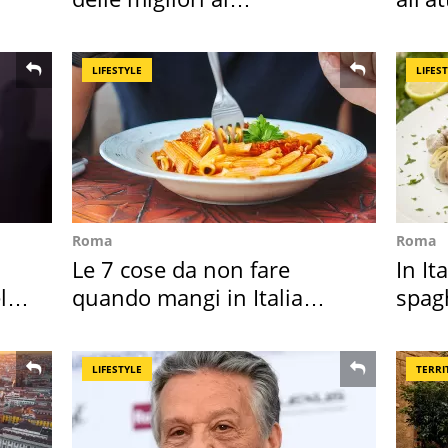
supermercato
dell
LIFESTYLE
LIFES
Roma
Roma
Le 7 cose da non fare
In It
l
quando mangi in Italia
spagh
secondo la BBC
sautè
LIFESTYLE
TERRI