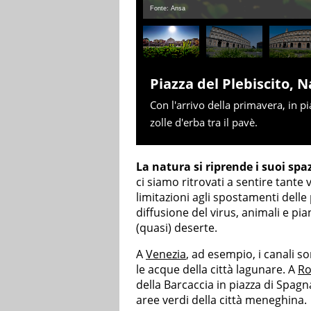
Fonte: Ansa
Piazza del Plebiscito, N
Con l'arrivo della primavera, in p
zolle d'erba tra il pavè.
La natura si riprende i suoi spa
ci siamo ritrovati a sentire tante
limitazioni agli spostamenti delle
diffusione del virus, animali e pia
(quasi) deserte.
A
Venezia
, ad esempio, i canali s
le acque della città lagunare. A
R
della Barcaccia in piazza di Spagn
aree verdi della città meneghina.