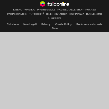
LIBERO
VIRGILIO
PAGINEGIALLE
PAGINEGIALLE SHOP
PGCASA
PAGINEBIANCHE
TUTTOCITTÀ
DILEI
SIVIAGGIA
QUIFINANZA
BUONISSIMO
SUPEREVA
Chi siamo
Note Legali
Privacy
Cookie Policy
Preferenze sui cookie
Aiuto
© Italiaonline S.p.A. 2026
Direzione e coordinamento di Libero Acquisition S.á r.l.
P. IVA 03970540963