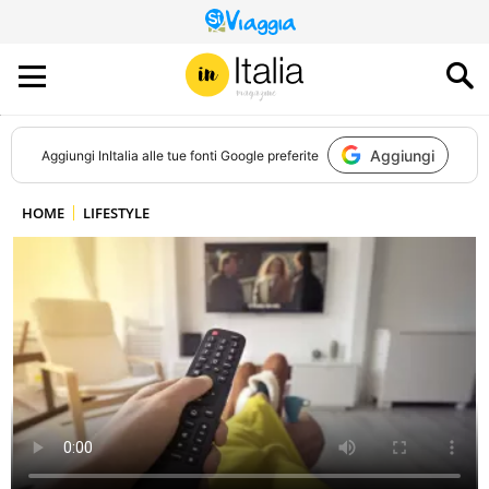
QUESTO
SITO
CONTRIBUISCE
ALL’AUDIENCE
DI
Aggiungi
Aggiungi
InItalia
alle tue fonti Google preferite
HOME
LIFESTYLE