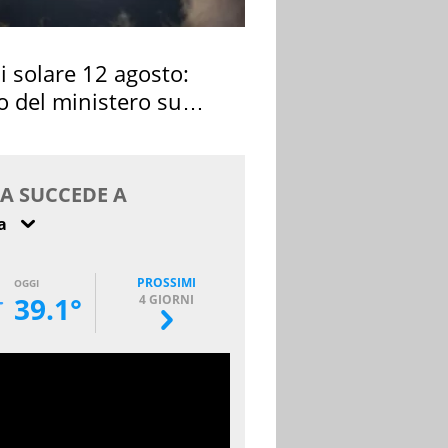
si solare 12 agosto:
o del ministero su
 osservarla