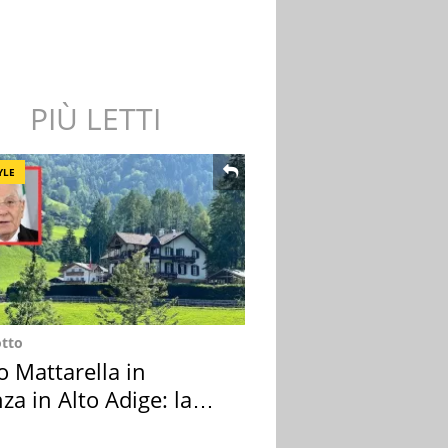
PIÙ LETTI
YLE
otto
o Mattarella in
za in Alto Adige: la
ion scelta