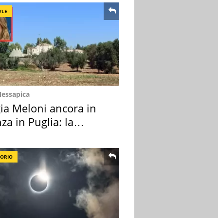
YLE
Messapica
ia Meloni ancora in
za in Puglia: la
ion scelta
TORIO