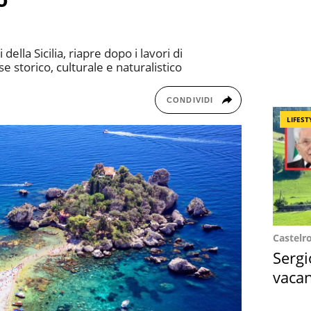
i della Sicilia, riapre dopo i lavori di
e storico, culturale e naturalistico
CONDIVIDI
LIFEST
Castelr
Sergi
vacan
locat