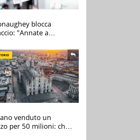
naughey blocca
ccio: "Annate a
ano a rompe er c..."
TORIO
lano venduto un
zo per 50 milioni: chi
 comprato