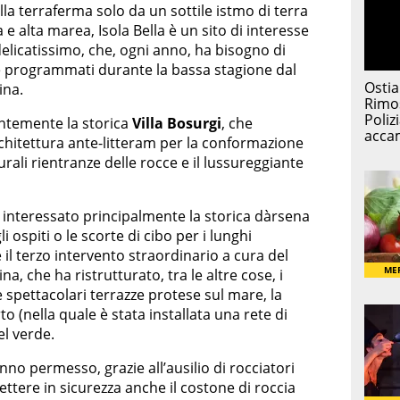
la terraferma solo da un sottile istmo di terra
sa e alta marea, Isola Bella è un sito di interesse
 delicatissimo, che, ogni anno, ha bisogno di
e programmati durante la bassa stagione dal
ina.
entemente la storica
Villa Bosurgi
, che
hitettura ante-litteram per la conformazione
urali rientranze delle rocce e il lussureggiante
 interessato principalmente la storica dàrsena
ospiti o le scorte di cibo per i lunghi
 il terzo intervento straordinario a cura del
 che ha ristrutturato, tra le altre cose, i
e spettacolari terrazze protese sul mare, la
to (nella quale è stata installata una rete di
el verde.
no permesso, grazie all’ausilio di rocciatori
mettere in sicurezza anche il costone di roccia