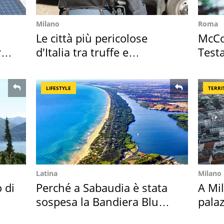
Milano
Roma
Le città più pericolose
McCo
ro
d'Italia tra truffe e
Testa
criminalità
Posit
LIFESTYLE
TERRI
Latina
Milano
o di
Perché a Sabaudia è stata
A Mi
sospesa la Bandiera Blu
palaz
2026
l'ha