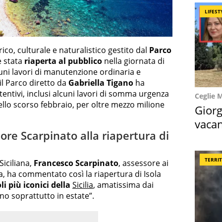
LIFEST
orico, culturale e naturalistico gestito dal
Parco
è stata
riaperta al pubblico
nella giornata di
uni lavori di manutenzione ordinaria e
 il Parco diretto da
Gabriella Tigano
ha
tentivi, inclusi alcuni lavori di somma urgenza
Ceglie 
ello scorso febbraio, per oltre mezzo milione
Giorg
vacan
ore Scarpinato alla riapertura di
locat
TERRI
Siciliana,
Francesco Scarpinato
, assessore ai
iana, ha commentato così la riapertura di Isola
i più iconici della
Sicilia
, amatissima dai
no soprattutto in estate”.