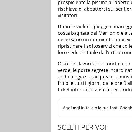
prospiciente la piscina all’aperto
rischiava di abbattersi sui sentie
visitatori.
Dopo le violenti piogge e mareggi
costa bagnata dal Mar Ionio e alter
necessario un intervento imprevi
ripristinare i sottoservizi che coll
loro sede abituale dall’urto di on
Ora che i lavori sono conclusi,
Iso
verde, le porte segrete incardinat
archeologia subacquea
e la mostr
fruibile tutti i giorni, dalle ore 9 a
ticket intero e di 2 euro per il rido
Aggiungi
InItalia
alle tue fonti Googl
SCELTI PER VOI: