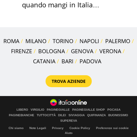
quando mangi in Italia
secondo la BBC
ROMA
MILANO
TORINO
NAPOLI
PALERMO
FIRENZE
BOLOGNA
GENOVA
VERONA
CATANIA
BARI
PADOVA
TROVA AZIENDE
LIBERO
VIRGILIO
PAGINEGIALLE
PAGINEGIALLE SHOP
PGCASA
PAGINEBIANCHE
TUTTOCITTÀ
DILEI
SIVIAGGIA
QUIFINANZA
BUONISSIMO
SUPEREVA
Chi siamo
Note Legali
Privacy
Cookie Policy
Preferenze sui cookie
Aiuto