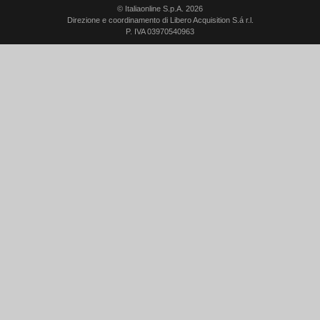
© Italiaonline S.p.A. 2026
Direzione e coordinamento di Libero Acquisition S.á r.l.
P. IVA 03970540963