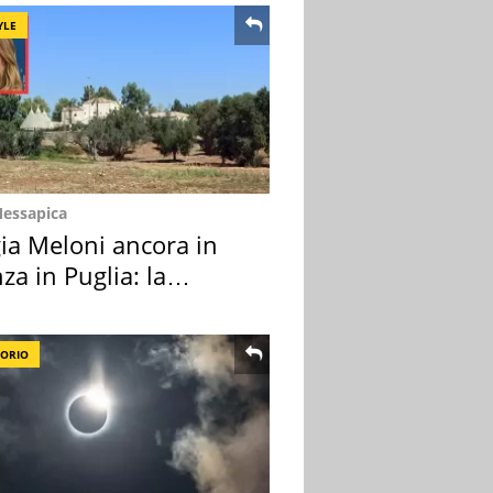
YLE
Messapica
ia Meloni ancora in
za in Puglia: la
ion scelta
TORIO