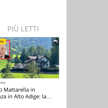
PIÙ LETTI
YLE
otto
o Mattarella in
za in Alto Adige: la
ion scelta