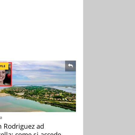
TYLE
a
n Rodriguez ad
ella: come si accede