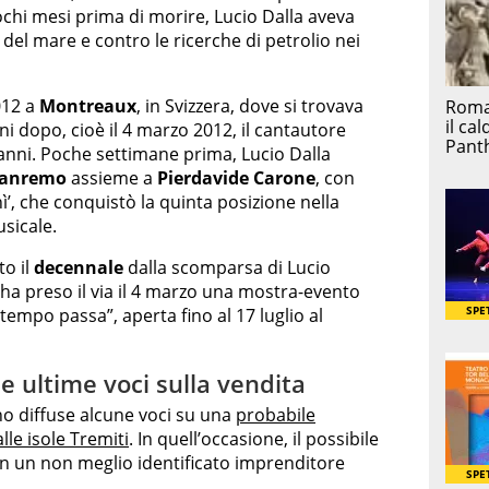
pochi mesi prima di morire, Lucio Dalla aveva
del mare e contro le ricerche di petrolio nei
012 a
Montreaux
, in Svizzera, dove si trovava
rni dopo, cioè il 4 marzo 2012, il cantautore
nni. Poche settimane prima, Lucio Dalla
 Sanremo
assieme a
Pierdavide Carone
, con
’, che conquistò la quinta posizione nella
usicale.
to il
decennale
dalla scomparsa di Lucio
, ha preso il via il 4 marzo una mostra-evento
l tempo passa”, aperta fino al 17 luglio al
 le ultime voci sulla vendita
ano diffuse alcune voci su una
probabile
alle isole Tremiti
. In quell’occasione, il possibile
in un non meglio identificato imprenditore