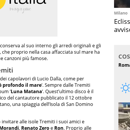
Milano
Eclis
avvis
come
, conserva al suo interno gli arredi originali e gli
 che proprio nella casa affacciata sul mare ha
ue canzoni più famose.
emiti
i dei capolavori di Lucio Dalla, come per
 profondo il mare
‘. Sempre dalle Tremiti
lbum ‘
Luna Matana
‘. Quest’ultimo disco è il
co del cantautore pubblicato il 12 ottobre
atano, una spiaggia dell’Isola di San Domino
invitare alle isole Tremiti i suoi amici e
 Morandi
,
Renato Zero
e
Ron
. Proprio alle