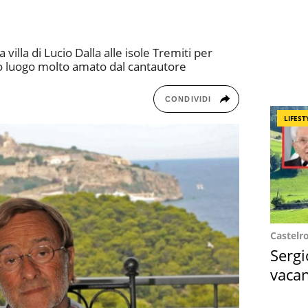
a villa di Lucio Dalla alle isole Tremiti per
to luogo molto amato dal cantautore
CONDIVIDI
LIFEST
Castelr
Sergi
vacan
locat