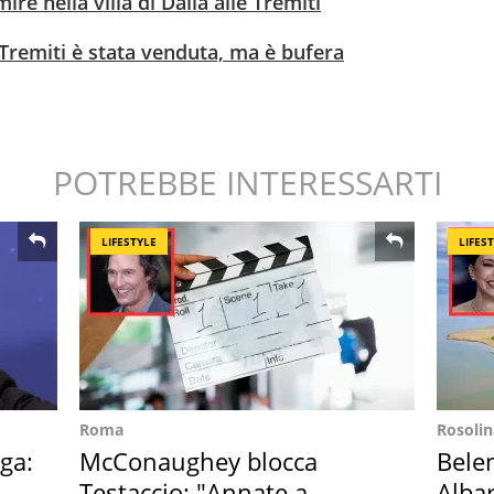
ire nella villa di Dalla alle Tremiti
e Tremiti è stata venduta, ma è bufera
POTREBBE INTERESSARTI
LIFESTYLE
LIFES
Roma
Rosolin
ga:
McConaughey blocca
Bele
Testaccio: "Annate a
Albar