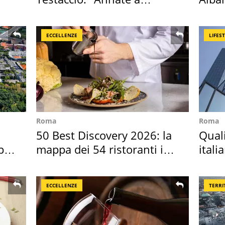
Positano a rompe er c..."
all'i
ECCELLENZE
LIFES
Roma
Roma
o
50 Best Discovery 2026: la
Qual
per
mappa dei 54 ristoranti in
itali
Italia
digit
ECCELLENZE
TERRI