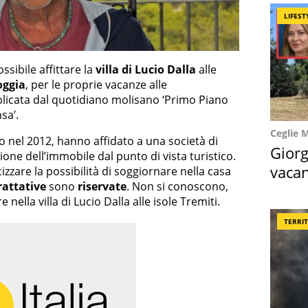
LIFEST
ssibile affittare la
villa di Lucio Dalla
alle
oggia
, per le proprie vacanze alle
blicata dal quotidiano molisano ‘Primo Piano
sa’.
Ceglie 
 nel 2012, hanno affidato a una società di
Giorg
ione dell’immobile dal punto di vista turistico.
vacan
cizzare la possibilità di soggiornare nella casa
rattative
sono
riservate
. Non si conoscono,
locat
 nella villa di Lucio Dalla alle isole Tremiti.
TERRI