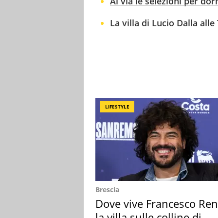
Al via le selezioni per dorm
La villa di Lucio Dalla all
LIFESTYLE
Brescia
Dove vive Francesco Ren
la villa sulle colline di