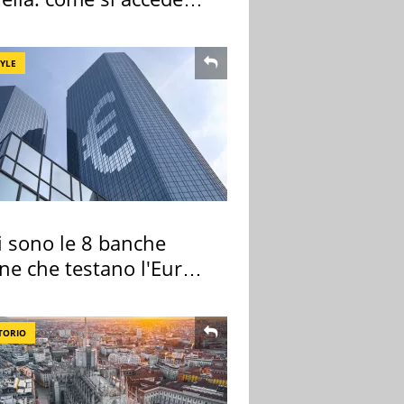
sola privata
TYLE
i sono le 8 banche
ane che testano l'Euro
ale
TORIO