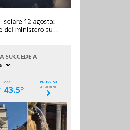
si solare 12 agosto:
o del ministero su
 osservarla