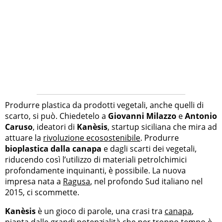
Produrre plastica da prodotti vegetali, anche quelli di
scarto, si può. Chiedetelo a
Giovanni Milazzo
e
Antonio
Caruso
, ideatori di
Kanèsis
, startup siciliana che mira ad
attuare la
rivoluzione ecosostenibile
. Produrre
bioplastica dalla canapa
e dagli scarti dei vegetali,
riducendo così l’utilizzo di materiali petrolchimici
profondamente inquinanti, è possibile. La nuova
impresa nata a
Ragusa
, nel profondo Sud italiano nel
2015, ci scommette.
Kanèsis
è un gioco di parole, una crasi tra
canapa
,
pianta dalle grandi potenzialità che per troppo tempo è