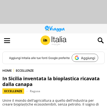
QUESTO
SITO
CONTRIBUISCE
ALL’AUDIENCE
DI
Aggiungi
Aggiungi
InItalia
alle tue fonti Google preferite
HOME
ECCELLENZE
In Sicilia inventata la bioplastica ricavata
dalla canapa
ECCELLENZE
Ragusa
Unire il mondo dell'agricoltura a quello dell'industria per
creare bioplastiche ecosostenibili, senza petrolio. Il sogno di