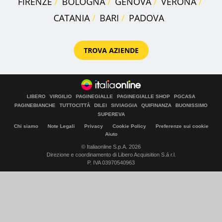
FIRENZE
BOLOGNA
GENOVA
VERONA
CATANIA
BARI
PADOVA
TROVA AZIENDE
LIBERO
VIRGILIO
PAGINEGIALLE
PAGINEGIALLE SHOP
PGCASA
PAGINEBIANCHE
TUTTOCITTÀ
DILEI
SIVIAGGIA
QUIFINANZA
BUONISSIMO
SUPEREVA
Chi siamo
Note Legali
Privacy
Cookie Policy
Preferenze sui cookie
Aiuto
© Italiaonline S.p.A. 2026
Direzione e coordinamento di Libero Acquisition S.á r.l.
P. IVA 03970540963