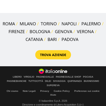
Europa
ROMA
MILANO
TORINO
NAPOLI
PALERMO
FIRENZE
BOLOGNA
GENOVA
VERONA
CATANIA
BARI
PADOVA
TROVA AZIENDE
LIBERO
VIRGILIO
PAGINEGIALLE
PAGINEGIALLE SHOP
PGCASA
PAGINEBIANCHE
TUTTOCITTÀ
DILEI
SIVIAGGIA
QUIFINANZA
BUONISSIMO
SUPEREVA
Chi siamo
Note Legali
Privacy
Cookie Policy
Preferenze sui cookie
Aiuto
© Italiaonline S.p.A. 2026
Direzione e coordinamento di Libero Acquisition S.á r.l.