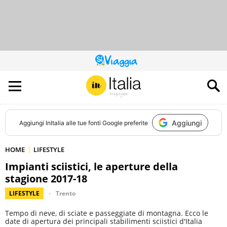
QUESTO
SITO
CONTRIBUISCE
ALL’AUDIENCE
DI
Aggiungi
Aggiungi
InItalia
alle tue fonti Google preferite
HOME
LIFESTYLE
Impianti sciistici, le aperture della
stagione 2017-18
LIFESTYLE
Trento
Tempo di neve, di sciate e passeggiate di montagna. Ecco le
date di apertura dei principali stabilimenti sciistici d'Italia