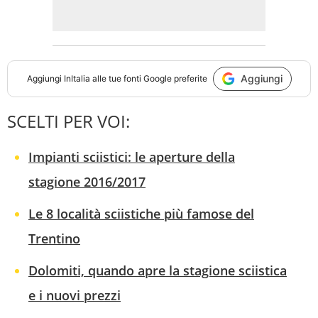
Aggiungi
Aggiungi
InItalia
alle tue fonti Google preferite
SCELTI PER VOI:
Impianti sciistici: le aperture della
stagione 2016/2017
Le 8 località sciistiche più famose del
Trentino
Dolomiti, quando apre la stagione sciistica
e i nuovi prezzi