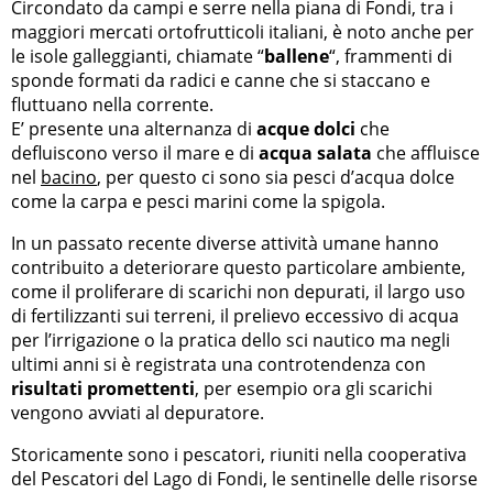
Circondato da campi e serre nella piana di Fondi, tra i
maggiori mercati ortofrutticoli italiani, è noto anche per
le isole galleggianti, chiamate “
ballene
“, frammenti di
sponde formati da radici e canne che si staccano e
fluttuano nella corrente.
E’ presente una alternanza di
acque dolci
che
defluiscono verso il mare e di
acqua salata
che affluisce
nel
bacino
, per questo ci sono sia pesci d’acqua dolce
come la carpa e pesci marini come la spigola.
In un passato recente diverse attività umane hanno
contribuito a deteriorare questo particolare ambiente,
come il proliferare di scarichi non depurati, il largo uso
di fertilizzanti sui terreni, il prelievo eccessivo di acqua
per l’irrigazione o la pratica dello sci nautico ma negli
ultimi anni si è registrata una controtendenza con
risultati promettenti
, per esempio ora gli scarichi
vengono avviati al depuratore.
Storicamente sono i pescatori, riuniti nella cooperativa
del Pescatori del Lago di Fondi, le sentinelle delle risorse