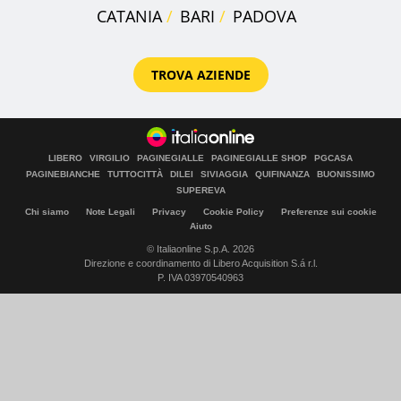
CATANIA
BARI
PADOVA
TROVA AZIENDE
LIBERO
VIRGILIO
PAGINEGIALLE
PAGINEGIALLE SHOP
PGCASA
PAGINEBIANCHE
TUTTOCITTÀ
DILEI
SIVIAGGIA
QUIFINANZA
BUONISSIMO
SUPEREVA
Chi siamo
Note Legali
Privacy
Cookie Policy
Preferenze sui cookie
Aiuto
© Italiaonline S.p.A. 2026
Direzione e coordinamento di Libero Acquisition S.á r.l.
P. IVA 03970540963