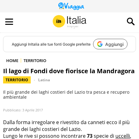
QUESTO
SITO
CONTRIBUISCE
ALL’AUDIENCE
DI
Aggiungi
Aggiungi
InItalia
alle tue fonti Google preferite
HOME
TERRITORIO
Il lago di Fondi dove fiorisce la Mandragora
TERRITORIO
Latina
Il più grande dei laghi costieri del Lazio tra pesca e recupero
ambientale
Pubblicato:
3 Aprile 2017
Dalla forma irregolare e rivestito da canneti ecco il più
grande dei laghi costieri del Lazio.
Lungo le rive si possono incontrare
73
specie di
uccelli
,