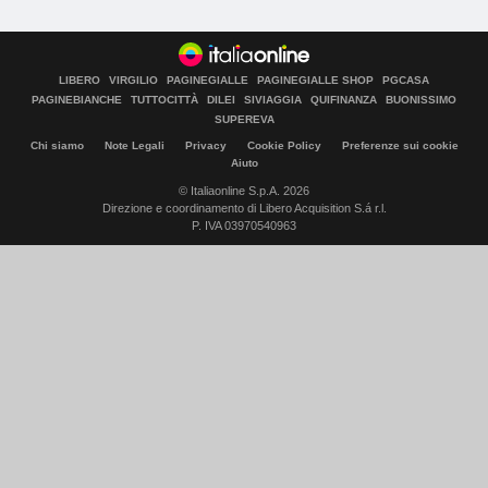
LIBERO
VIRGILIO
PAGINEGIALLE
PAGINEGIALLE SHOP
PGCASA
PAGINEBIANCHE
TUTTOCITTÀ
DILEI
SIVIAGGIA
QUIFINANZA
BUONISSIMO
SUPEREVA
Chi siamo
Note Legali
Privacy
Cookie Policy
Preferenze sui cookie
Aiuto
© Italiaonline S.p.A. 2026
Direzione e coordinamento di Libero Acquisition S.á r.l.
P. IVA 03970540963