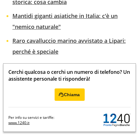
storica: cosa cambia
Mantidi giganti asiatiche in Italia: c'è un
"nemico naturale"
Raro cavalluccio marino avvistato a Lipari:
perché è speciale
Cerchi qualcosa o cerchi un numero di telefono? Un
assistente personale ti risponderà!
Chiama
Per info su servizi e tariffe:
www.1240.it