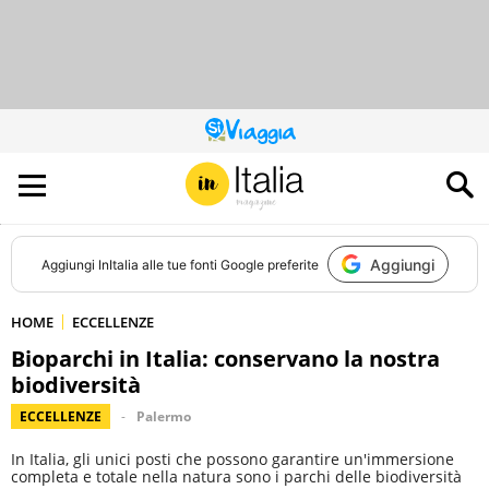
QUESTO
SITO
CONTRIBUISCE
ALL’AUDIENCE
DI
Aggiungi
Aggiungi
InItalia
alle tue fonti Google preferite
HOME
ECCELLENZE
Bioparchi in Italia: conservano la nostra
biodiversità
ECCELLENZE
Palermo
In Italia, gli unici posti che possono garantire un'immersione
completa e totale nella natura sono i parchi delle biodiversità