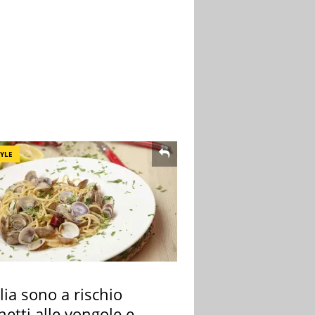
TYLE
alia sono a rischio
etti alle vongole e