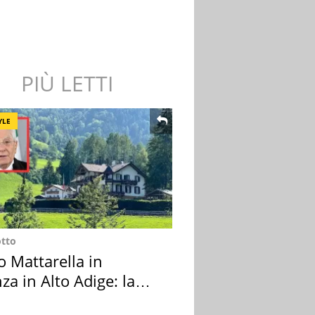
PIÙ LETTI
YLE
otto
o Mattarella in
za in Alto Adige: la
ion scelta