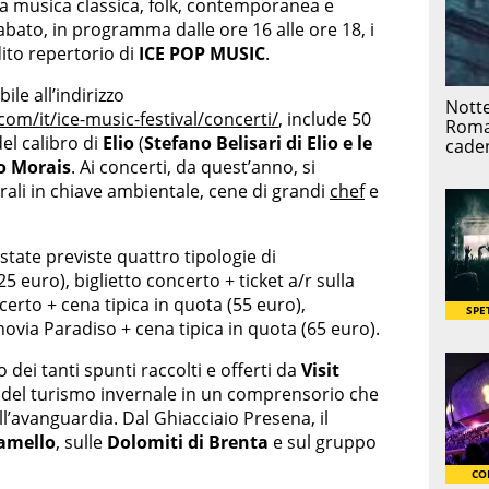
ra musica classica, folk, contemporanea e
sabato, in programma dalle ore 16 alle ore 18, i
to repertorio di
ICE POP MUSIC
.
le all’indirizzo
om/it/ice-music-festival/concerti/
, include 50
del calibro di
Elio
(
Stefano Belisari di Elio e le
io Morais
. Ai concerti, da quest’anno, si
ali in chiave ambientale, cene di grandi
chef
e
 state previste quattro tipologie di
25 euro), biglietto concerto + ticket a/r sulla
erto + cena tipica in quota (55 euro),
inovia Paradiso + cena tipica in quota (65 euro).
o dei tanti spunti raccolti e offerti da
Visit
a del turismo invernale in un comprensorio che
ll’avanguardia. Dal Ghiacciaio Presena, il
amello
, sulle
Dolomiti di Brenta
e sul gruppo