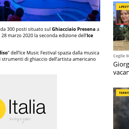
LIFEST
o da 300 posti situato sul
Ghiacciaio Presena
a
l 28 marzo 2020 la seconda edizione dell’
Ice
diso
” dell’Ice Music Festival spazia dalla musica
Ceglie 
li strumenti di ghiaccio dell’artista americano
Giorg
vacan
locat
TERRI