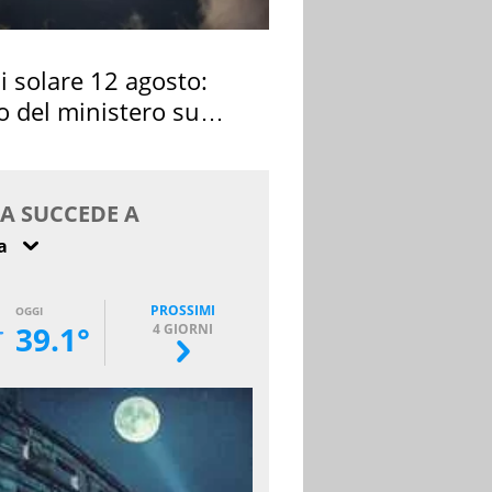
si solare 12 agosto:
o del ministero su
 osservarla