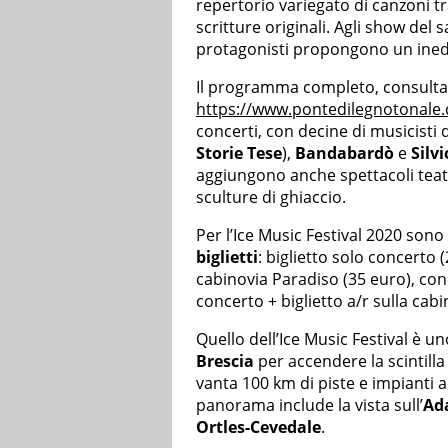
repertorio variegato di canzoni t
scritture originali. Agli show del 
protagonisti propongono un inedi
Il programma completo, consultabi
https://www.pontedilegnotonale.c
concerti, con decine di musicisti 
Storie Tese
),
Bandabardò
e
Silv
aggiungono anche spettacoli teatr
sculture di ghiaccio.
Per l’Ice Music Festival 2020 sono
biglietti
: biglietto solo concerto (
cabinovia Paradiso (35 euro), conc
concerto + biglietto a/r sulla cab
Quello dell’Ice Music Festival è un
Brescia
per accendere la scintill
vanta 100 km di piste e impianti a
panorama include la vista sull’
Ad
Ortles-Cevedale
.