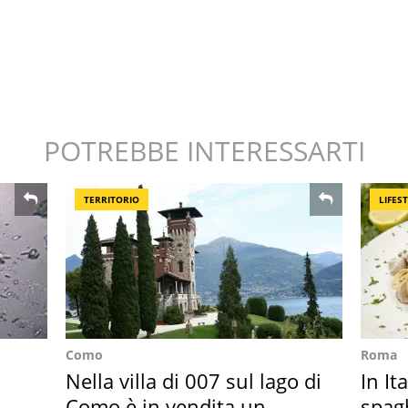
POTREBBE INTERESSARTI
TERRITORIO
LIFES
Como
Roma
Nella villa di 007 sul lago di
In It
Como è in vendita un
spagh