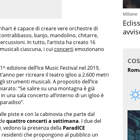
Milano
Eclis
nhart è capace di creare vere orchestre di
avvis
le, contrabbasso, banjo, mandolino, chitarre,
come
percussioni. In tutto, l’artista ha creato 16
musicali ciascuna, i cui
concerti
emozionano
1^ edizione dell’Ice Music Festival nel 2019,
anno per ricreare il teatro igloo a 2.600 metri
gli strumenti musicali. A proposito dell’Ice
hiarato: “Se salire su una montagna è già
n una sala concerto all’interno di un igloo è
 paradiso”.
alle piste e con la cabinovia che parte dal
ede
quattro concerti a settimana
. I due del
30, vedono la presenza della
ParadICE
ti residenti che propongono al pubblico un