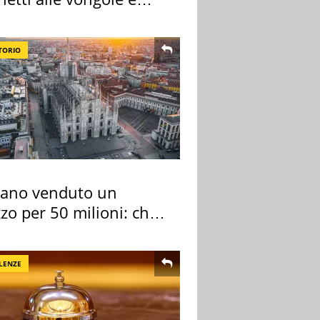
 di cozze
TORIO
lano venduto un
zo per 50 milioni: chi
 comprato
LENZE