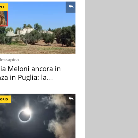
YLE
Messapica
ia Meloni ancora in
za in Puglia: la
ion scelta
TORIO