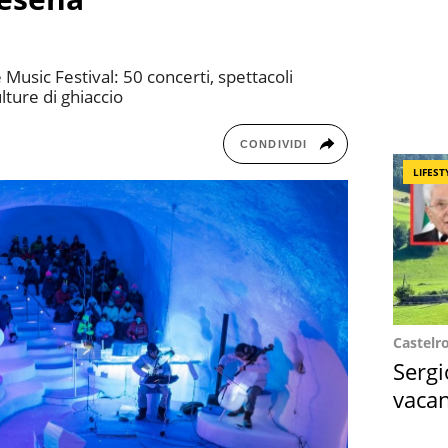
 Music Festival: 50 concerti, spettacoli
ulture di ghiaccio
CONDIVIDI
LIFEST
Castelr
Sergi
vacan
locat