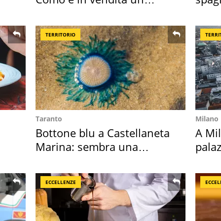
appartamento
sautè
TERRITORIO
TERRI
Taranto
Milano
Bottone blu a Castellaneta
A Mi
Marina: sembra una
palaz
medusa ma non lo è
l'ha
ECCELLENZE
ECCEL