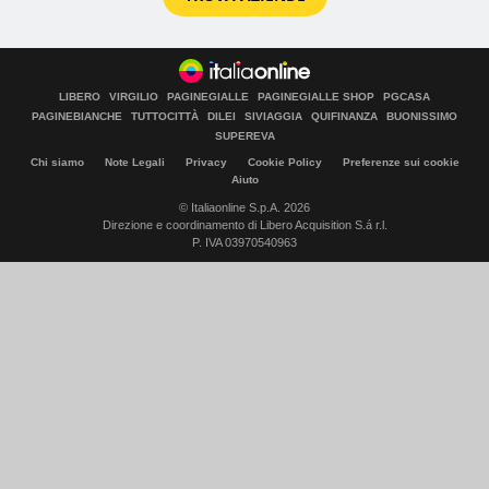
LIBERO
VIRGILIO
PAGINEGIALLE
PAGINEGIALLE SHOP
PGCASA
PAGINEBIANCHE
TUTTOCITTÀ
DILEI
SIVIAGGIA
QUIFINANZA
BUONISSIMO
SUPEREVA
Chi siamo
Note Legali
Privacy
Cookie Policy
Preferenze sui cookie
Aiuto
© Italiaonline S.p.A. 2026
Direzione e coordinamento di Libero Acquisition S.á r.l.
P. IVA 03970540963