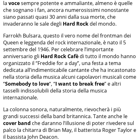
la
voce
sempre potente e ammaliante, almeno è quelle
che sognano i fan, ancora numerosissimi nonostante
siano passati quasi 30 anni dalla sua morte, che
invaderanno le sale degli
Hard Rock
del mondo.
Farrokh Bulsara, questo il vero nome del frontman dei
Queen e leggenda del rock internazionale, è nato il 5
settembre del 1946. Per celebrare l’importante
anniversario gli
Hard Rock Cafè
di tutto il mondo hanno
organizzato il “Freddie for a day”, una festa a tema
dedicata all’indimenticabile cantante che ha incastonato
nella storia della musica alcuni capolavori musicali come
“
Somebody to love
“, “
I want to break free
” e altri
tasselli indissolubili della storia della musica
internazionale.
La colonna sonora, naturalmente, rievocherà i più
grandi successi della band britannica. Tante anche le
cover band
che daranno l’illusione di poter rivedere sul
palco la chitarra di Brian May, il batterista Roger Taylor e
il bassista John Deacon.