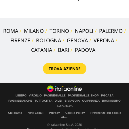
costa
ROMA
MILANO
TORINO
NAPOLI
PALERMO
FIRENZE
BOLOGNA
GENOVA
VERONA
CATANIA
BARI
PADOVA
TROVA AZIENDE
LIBERO
VIRGILIO
PAGINEGIALLE
PAGINEGIALLE SHOP
PGCASA
PAGINEBIANCHE
TUTTOCITTÀ
DILEI
SIVIAGGIA
QUIFINANZA
BUONISSIMO
SUPEREVA
Chi siamo
Note Legali
Privacy
Cookie Policy
Preferenze sui cookie
Aiuto
© Italiaonline S.p.A. 2026