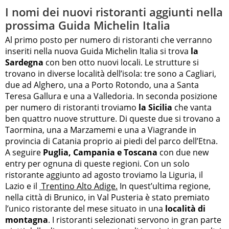
I nomi dei nuovi ristoranti aggiunti nella
prossima Guida Michelin Italia
Al primo posto per numero di ristoranti che verranno
inseriti nella nuova Guida Michelin Italia si trova
la
Sardegna
con ben otto nuovi locali. Le strutture si
trovano in diverse località dell’isola: tre sono a Cagliari,
due ad Alghero, una a Porto Rotondo, una a Santa
Teresa Gallura e una a Valledoria. In seconda posizione
per numero di ristoranti troviamo
la Sicilia
che vanta
ben quattro nuove strutture. Di queste due si trovano a
Taormina, una a Marzamemi e una a Viagrande in
provincia di Catania proprio ai piedi del parco dell’Etna.
A seguire
Puglia, Campania e Toscana
con due new
entry per ognuna di queste regioni. Con un solo
ristorante aggiunto ad agosto troviamo la Liguria, il
Lazio e il
Trentino Alto Adige.
In quest’ultima regione,
nella città di Brunico, in Val Pusteria è stato premiato
l’unico ristorante del mese situato in una
località di
montagna
. I ristoranti selezionati servono in gran parte