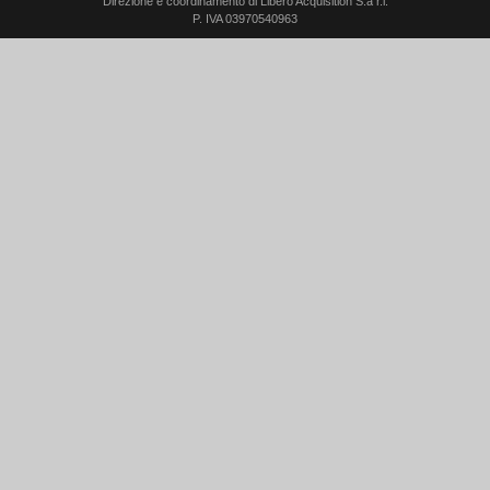
Direzione e coordinamento di Libero Acquisition S.á r.l.
P. IVA 03970540963