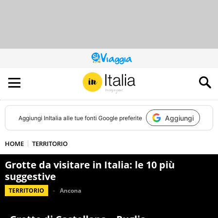
QUESTO
SITO
CONTRIBUISCE
ALL’AUDIENCE
DI
Aggiungi
Aggiungi
InItalia
alle tue fonti Google preferite
HOME
TERRITORIO
Grotte da visitare in Italia: le 10 più
suggestive
TERRITORIO
Ancona