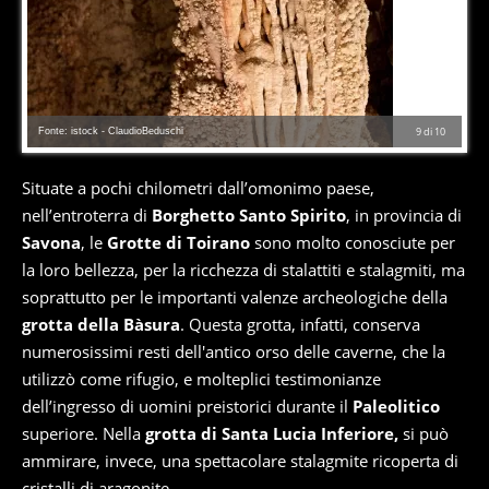
Fonte: istock - ClaudioBeduschi
9
di
10
Situate a pochi chilometri dall’omonimo paese,
nell’entroterra di
Borghetto Santo Spirito
, in provincia di
Savona
, le
Grotte di Toirano
sono molto conosciute per
la loro bellezza, per la ricchezza di stalattiti e stalagmiti, ma
soprattutto per le importanti valenze archeologiche della
grotta della Bàsura
. Questa grotta, infatti, conserva
numerosissimi resti dell'antico orso delle caverne, che la
utilizzò come rifugio, e molteplici testimonianze
dell’ingresso di uomini preistorici durante il
Paleolitico
superiore. Nella
grotta di Santa Lucia Inferiore,
si può
ammirare, invece, una spettacolare stalagmite ricoperta di
cristalli di aragonite.