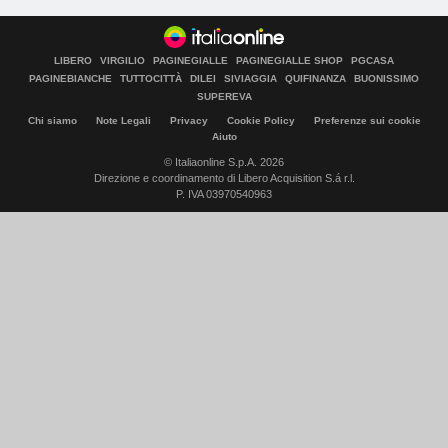
LIBERO
VIRGILIO
PAGINEGIALLE
PAGINEGIALLE SHOP
PGCASA
PAGINEBIANCHE
TUTTOCITTÀ
DILEI
SIVIAGGIA
QUIFINANZA
BUONISSIMO
SUPEREVA
Chi siamo
Note Legali
Privacy
Cookie Policy
Preferenze sui cookie
Aiuto
© Italiaonline S.p.A. 2026
Direzione e coordinamento di Libero Acquisition S.á r.l.
P. IVA 03970540963