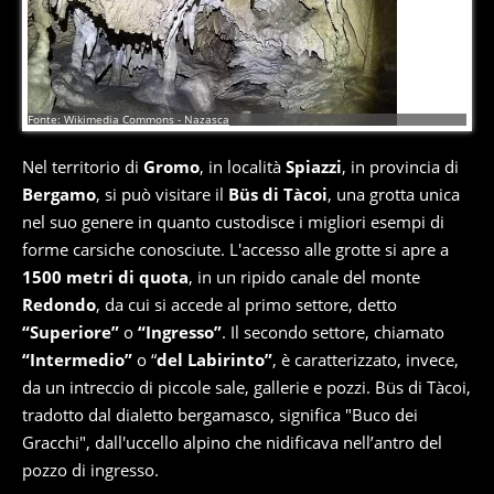
6
di
10
Fonte: Wikimedia Commons - Nazasca
Nel territorio di
Gromo
, in località
Spiazzi
, in provincia di
Bergamo
, si può visitare il
Büs di Tàcoi
, una grotta unica
nel suo genere in quanto custodisce i migliori esempi di
forme carsiche conosciute. L'accesso alle grotte si apre a
1500 metri di quota
, in un ripido canale del monte
Redondo
, da cui si accede al primo settore, detto
“Superiore”
o
“Ingresso”
. Il secondo settore, chiamato
“Intermedio”
o “
del Labirinto”
, è caratterizzato, invece,
da un intreccio di piccole sale, gallerie e pozzi. Büs di Tàcoi,
tradotto dal dialetto bergamasco, significa "Buco dei
Gracchi", dall'uccello alpino che nidificava nell’antro del
pozzo di ingresso.