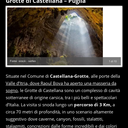
Grotte di Castellana – Puglia
Fonte: istock - serfeo
1
di
10
Situate nel Comune di
Castellana-Grotte
, alle porte della
Valle d’Itria, dove Raoul Bova ha aperto una masseria da
sogno
, le Grotte di Castellana sono un complesso di cavità
sotterranee di origine carsica, tra i più belli e spettacolari
d’Italia. La visita si snoda lungo un
percorso di 3 Km,
a
circa 70 metri di profondità, in uno scenario altamente
suggestivo dove caverne, canyon, fossili, stalattiti,
stalagmiti, concrezioni dalle forme incredibili e dai colori