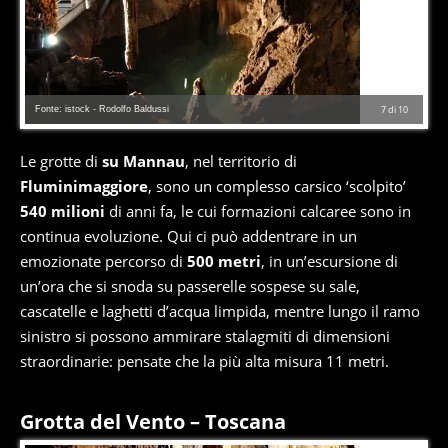
Fonte: istock - Rodolfo Baldussi
7
di
10
Le grotte di
su Mannau
, nel territorio di
Fluminimaggiore
, sono un complesso carsico ‘scolpito’
540 milioni
di anni fa, le cui formazioni calcaree sono in
continua evoluzione. Qui ci può addentrare in un
emozionate percorso di
500 metri
, in un’escursione di
un’ora che si snoda su passerelle sospese su sale,
cascatelle e laghetti d’acqua limpida, mentre lungo il ramo
sinistro si possono ammirare stalagmiti di dimensioni
straordinarie: pensate che la più alta misura 11 metri.
Grotta del Vento – Toscana