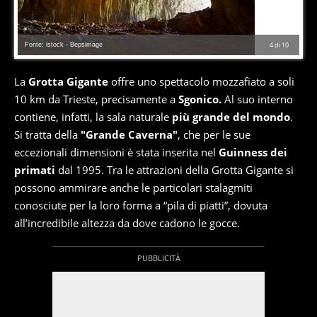
Fonte: istock - Bepsimage
4
di
10
La
Grotta Gigante
offre uno spettacolo mozzafiato a soli
10 km da Trieste, precisamente a
Sgonico.
Al suo interno
contiene, infatti, la sala naturale
più grande del mondo
.
Si tratta della
"Grande Caverna"
, che per le sue
eccezionali dimensioni è stata inserita nel
Guinness dei
primati
dal 1995. Tra le attrazioni della Grotta Gigante si
possono ammirare anche le particolari stalagmiti
conosciute per la loro forma a “pila di piatti”, dovuta
all’incredibile altezza da dove cadono le gocce.