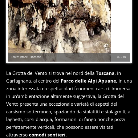
Fonte: istock - sansa55
8
di
10
La Grotta del Vento si trova nel nord della
Toscana
, in
Garfagnana
, al centro del
Parco delle Alpi Apuane
, in una
zona interessata da spettacolari fenomeni carsici. Immersa
in un'ambientazione altamente suggestiva, la Grotta del
Vento presenta una eccezionale varietà di aspetti del
carsismo sotterraneo, spaziando da stalattiti e stalagmiti, a
laghetti, corsi d'acqua, formazioni di fango nonché pozzi
perfettamente verticali, che possono essere visitati
attraverso
comodi sentieri
.