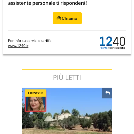
assistente personale ti risponderà!
Chiama
Per info su servizi e tariffe:
www.1240.it
PIÙ LETTI
LIFESTYLE