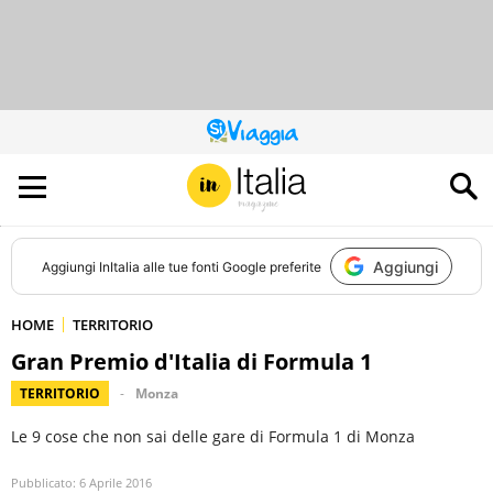
QUESTO
SITO
CONTRIBUISCE
ALL’AUDIENCE
DI
Aggiungi
Aggiungi
InItalia
alle tue fonti Google preferite
HOME
TERRITORIO
Gran Premio d'Italia di Formula 1
TERRITORIO
Monza
Le 9 cose che non sai delle gare di Formula 1 di Monza
Pubblicato:
6 Aprile 2016