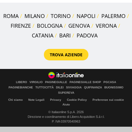
ROMA
MILANO
TORINO
NAPOLI
PALERMO
FIRENZE
BOLOGNA
GENOVA
VERONA
CATANIA
BARI
PADOVA
TROVA AZIENDE
LIBERO
VIRGILIO
PAGINEGIALLE
PAGINEGIALLE SHOP
PGCASA
PAGINEBIANCHE
TUTTOCITTÀ
DILEI
SIVIAGGIA
QUIFINANZA
BUONISSIMO
SUPEREVA
Chi siamo
Note Legali
Privacy
Cookie Policy
Preferenze sui cookie
Aiuto
© Italiaonline S.p.A. 2026
Direzione e coordinamento di Libero Acquisition S.á r.l.
P. IVA 03970540963