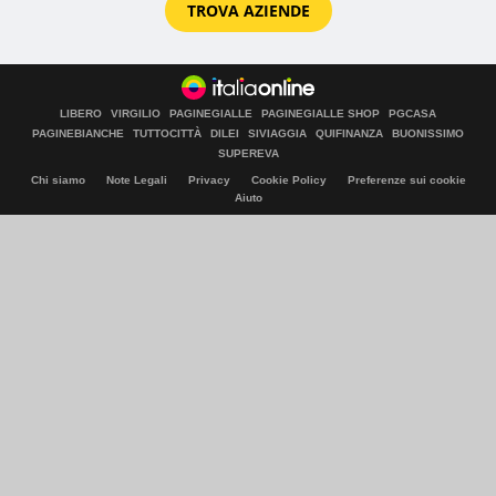
TROVA AZIENDE
LIBERO
VIRGILIO
PAGINEGIALLE
PAGINEGIALLE SHOP
PGCASA
PAGINEBIANCHE
TUTTOCITTÀ
DILEI
SIVIAGGIA
QUIFINANZA
BUONISSIMO
SUPEREVA
Chi siamo
Note Legali
Privacy
Cookie Policy
Preferenze sui cookie
Aiuto
© Italiaonline S.p.A. 2026
Direzione e coordinamento di Libero Acquisition S.á r.l.
P. IVA 03970540963