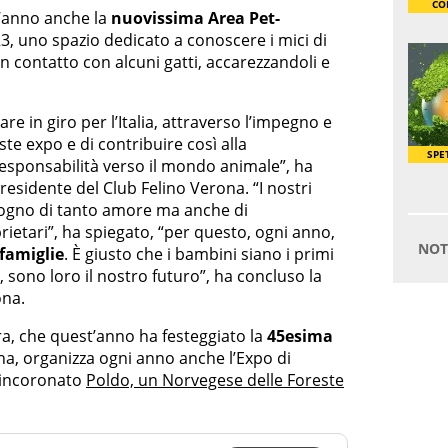
t’anno anche la
nuovissima Area Pet-
23, uno spazio dedicato a conoscere i mici di
in contatto con alcuni gatti, accarezzandoli e
re in giro per l’Italia, attraverso l’impegno e
te expo e di contribuire così alla
a responsabilità verso il mondo animale”, ha
presidente del Club Felino Verona. “I nostri
ogno di tanto amore ma anche di
ietari”, ha spiegato, “per questo, ogni anno,
 famiglie
. È giusto che i bambini siano i primi
i, sono loro il nostro futuro”, ha concluso la
ona.
era, che quest’anno ha festeggiato la
45esima
na, organizza ogni anno anche l’Expo di
 incoronato
Poldo, un Norvegese delle Foreste