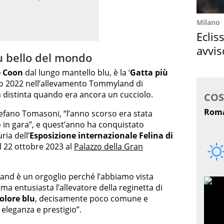
Milano
Eclis
avvis
iù bello del mondo
come
 Coon
dal lungo mantello blu, è la ‘
Gatta più
rzo 2022 nell’allevamento Tommyland di
ià distinta quando era ancora un cucciolo.
tefano Tomasoni, “l’anno scorso era stata
o in gara”, e quest’anno ha conquistato
ria dell’
Esposizione internazionale Felina di
e il 22 ottobre 2023 al
Palazzo della Gran
and è un orgoglio perché l’abbiamo vista
rma entusiasta l’allevatore della reginetta di
olore blu
, decisamente poco comune e
 eleganza e prestigio”.