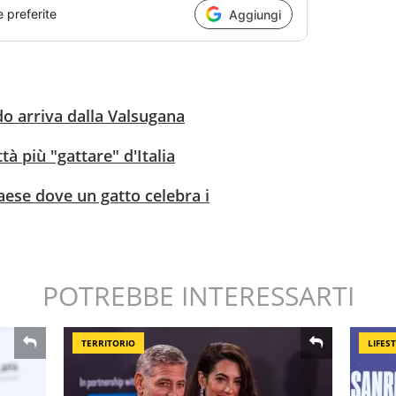
e preferite
Aggiungi
do arriva dalla Valsugana
tà più "gattare" d'Italia
aese dove un gatto celebra i
POTREBBE INTERESSARTI
TERRITORIO
LIFES