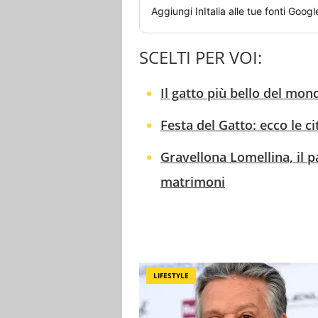
Aggiungi
InItalia
alle tue fonti Googl
SCELTI PER VOI:
Il gatto più bello del mon
Festa del Gatto: ecco le cit
Gravellona Lomellina, il p
matrimoni
LIFESTYLE