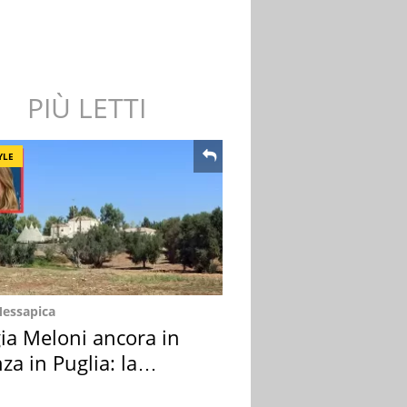
PIÙ LETTI
YLE
Messapica
ia Meloni ancora in
za in Puglia: la
ion scelta