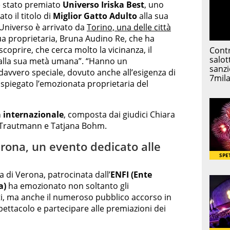
 è stato premiato
Universo Iriska Best
, uno
to il titolo di
Miglior Gatto Adulto
alla sua
 Universo è arrivato da
Torino, una delle città
sua proprietaria, Bruna Audino Re, che ha
scoprire, che cerca molto la vicinanza, il
e alla sua metà umana”. “Hanno un
davvero speciale, dovuto anche all’esigenza di
 spiegato l’emozionata proprietaria del
a internazionale
, composta dai giudici Chiara
n Trautmann e Tatjana Bohm.
erona, un evento dedicato alle
a di Verona, patrocinata dall’
ENFI (Ente
a)
ha emozionato non soltanto gli
i, ma anche il numeroso pubblico accorso in
pettacolo e partecipare alle premiazioni dei