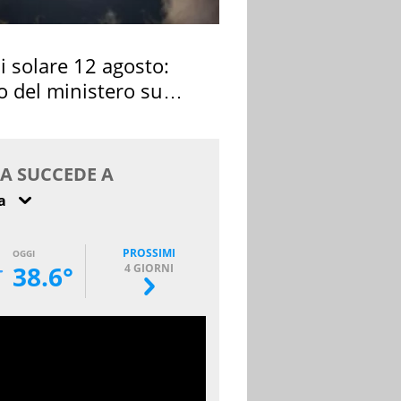
si solare 12 agosto:
o del ministero su
 osservarla