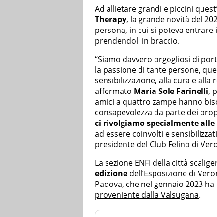
Ad allietare grandi e piccini ques
Therapy
, la grande novità del 20
persona, in cui si poteva entrare 
prendendoli in braccio.
“Siamo davvero orgogliosi di porta
la passione di tante persone, ques
sensibilizzazione, alla cura e all
affermato
Maria Sole Farinelli
, 
amici a quattro zampe hanno bis
consapevolezza da parte dei propr
ci rivolgiamo specialmente alle
ad essere coinvolti e sensibilizzat
presidente del Club Felino di Ver
La sezione ENFI della città scalig
edizione
dell’Esposizione di Vero
Padova, che nel gennaio 2023 ha
proveniente dalla Valsugana
.