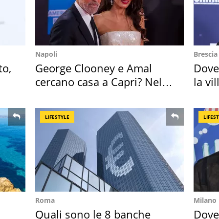
Napoli
Brescia
to,
George Clooney e Amal
Dove
cercano casa a Capri? Nel
la vi
mirino una villa
Bres
LIFESTYLE
LIFES
Roma
Milano
Quali sono le 8 banche
Dove 