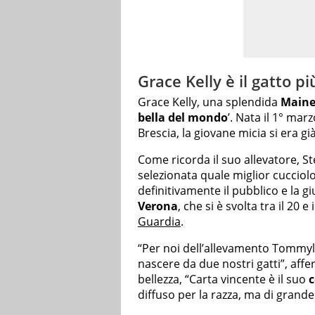
Grace Kelly è il gatto p
Grace Kelly, una splendida
Maine
bella del mondo
’. Nata il 1° ma
Brescia, la giovane micia si era g
Come ricorda il suo allevatore, S
selezionata quale miglior cucciol
definitivamente il pubblico e la giu
Verona
, che si è svolta tra il 20 
Guardia
.
“Per noi dell’allevamento Tommyl
nascere da due nostri gatti”, affe
bellezza, “Carta vincente è il suo
c
diffuso per la razza, ma di grande