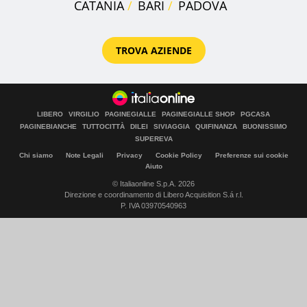
CATANIA
BARI
PADOVA
TROVA AZIENDE
LIBERO
VIRGILIO
PAGINEGIALLE
PAGINEGIALLE SHOP
PGCASA
PAGINEBIANCHE
TUTTOCITTÀ
DILEI
SIVIAGGIA
QUIFINANZA
BUONISSIMO
SUPEREVA
Chi siamo
Note Legali
Privacy
Cookie Policy
Preferenze sui cookie
Aiuto
© Italiaonline S.p.A. 2026
Direzione e coordinamento di Libero Acquisition S.á r.l.
P. IVA 03970540963